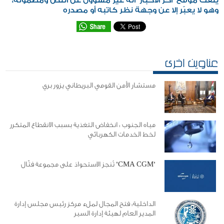
يلفت موقع "اخر الاخبار" انه غير مسؤول عن النص ومضمونه،
وهو لا يعبّر إلا عن وجهة نظر كاتبه أو مصدره
عناوين اخرى
مستشار الأمن القومي البريطاني يزور بري
مياه الجنوب : انخفاض التغذية بسبب الانقطاع المتكرر
لخط الخدمات الكهربائي
"CMA CGM" تُنجز الاستحواذ على مجموعة فتّال
الداخلية: فتح المجال لملء مركز رئيس مجلس إدارة
المدير العام لهيئة إدارة السير