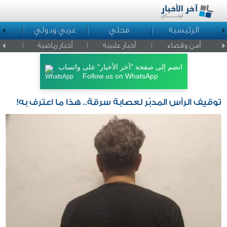
الرئيسية
محلي
عربي ودولي
ا
أمن وقضاء
أخبار علمية
أخبار رياضية
اخبار ا
انضم إلى صفحة "آخر الأخبار" على واتساب
Follow us on WhatsApp
توقيف الرأس المدبّر لعصابة سرقة.. هذا ما اعترف به!