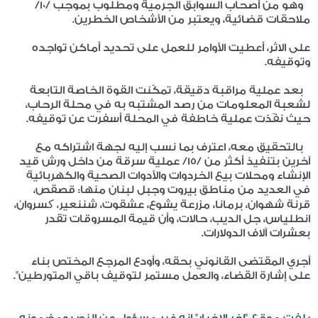
وهو من أصحاب السوابق الجرمية ومطلوب بموجب /١٠/
ملاحقات قضائية، ويعتبر من الأشخاص الخطرين.
على الاثر، أعطيت الأوامر للعمل على تحديد أماكن تواجده
وتوقيفه.
بعد عملية مراقبة دقيقة، تمكّنت القوة الخاصة التابعة
لشعبة المعلومات من رصد المشتبه به في محلة الرحاب،
حيث نفّذت عملية خاطفة في المحلة أسفرت عن توقيفه.
بالتحقيق معه، اعترف بما نسب إليه لجهة اشتراكه مع
آخرين بتنفيذ أكثر من /١٥/ عملية سرقة من داخل ورش قيد
الإنشاء ومحلات بيع الخردوات والأدوات الصحية والكهربائية
في العديد من مناطق بيروت وجبل لبنان منها: قصقص،
قرنة شهوان، برمانا، مزرعة يشوع، عشقوت، شننعير، کسروان،
انطلياس، جل الديب، حالات، وأن قيمة المسروقات تقدر
بعشرات آلاف الدولارات.
أجري المقتضى القانوني بحقه، وأودع المرجع المختص بناء
على إشارة القضاء، والعمل مستمر لتوقيف باقي المتورطين".