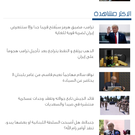
الاكثر مشاهدة
ترامب: مضيق هرمز سيُفتح قريبا جدا وإلا ستتعرض
إيران لضربة قوية للغاية
الذهب يرتفع و النفط يتراجع بعد تأجيل ترامب هجوماً
على إيران
نواف سلام مهاجماً نعيم قاسم: من غامر بلبنان لا
يحاضر عن السيادة
قائد الجيش تابع جولاته وتفقَد وحدات عسكرية
منتشرة في صيدا والسعديات
جنبلاط: هل أصبحت السلطة اللبنانية او بعضها يبدو،
تنفذ أوامر رام الله؟