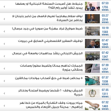
07:53
جنبلاط: هل أصبحت السلطة اللبنانية او بعضها
1755
يبدو، تنفذ أوامر رام الله؟
views
03:27
نواف سلام مهاجماً نعيم قاسم: من غامر بلبنان لا
2316
يحاضر عن السيادة
views
10:19
ضبط صواريخ غراد مهرّبة من سوريا في جرد عرسال!
1583
views
07:47
توقيف السفير الفلسطيني السابق في بيروت
1843
views
07:42
الجيش اللبناني ينفّذ مداهمات واسعة في عرسال
1347
views
07:39
الجمارك تداهم محالًا وتضبط عطورًا وساعات
1257
وحقائب مزورة
views
07:37
5 محاضر ضبط في حق أصحاب مولدات مخالفين
1538
views
07:35
الجيش يوقف 20 شخصًا ويضبط أسلحة وذخائر
1311
حربية
views
07:32
مياه بيروت: وقف التغذية بالمياه عن خط نهر
1463
إبراهيم - مدينة جبيل الأربعاء والخميس
views