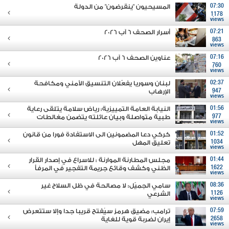
07:30
المسيحيون "ينقرضون" من الدولة
1178
views
07:21
أسرار الصحف 6 آب 2026
863
views
07:16
عناوين الصحف 6 آب 2026
760
views
02:37
لبنان وسوريا يفعّلان التنسيق الأمني ومكافحة
947
الإرهاب
views
01:56
النيابة العامة التمييزية: رياض سلامة يتلقى رعاية
977
طبية متواصلة وبيان عائلته يتضمن مغالطات
views
01:52
كركي دعا المضمونين الى الاستفادة فورا من قانون
1034
تعليق المهل
views
01:44
مجلس المطارنة الموارنة : للاسراع في إصدار القرار
1622
الظني وكشف وقائع جريمة التفجير في المرفأ
views
08:36
سامي الجميّل: لا مصالحة في ظل السلاح غير
1126
الشرعي
views
07:59
ترامب: مضيق هرمز سيُفتح قريبا جدا وإلا ستتعرض
2658
إيران لضربة قوية للغاية
views