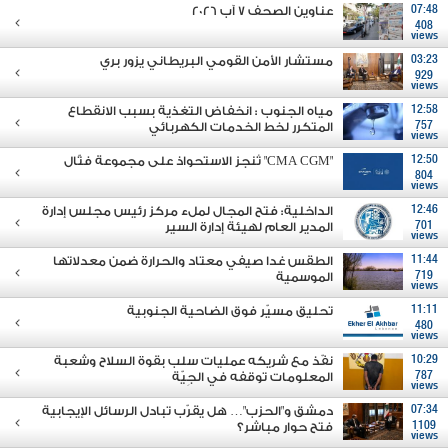
07:48
عناوين الصحف 7 آب 2026
408
views
03:23
مستشار الأمن القومي البريطاني يزور بري
929
views
12:58
مياه الجنوب : انخفاض التغذية بسبب الانقطاع
757
المتكرر لخط الخدمات الكهربائي
views
12:50
"CMA CGM" تُنجز الاستحواذ على مجموعة فتّال
804
views
12:46
الداخلية: فتح المجال لملء مركز رئيس مجلس إدارة
701
المدير العام لهيئة إدارة السير
views
11:44
الطقس غدا صيفي معتاد والحرارة ضمن معدلاتها
719
الموسمية
views
11:11
تحليق مسيّر فوق الضاحية الجنوبية
480
views
10:29
نفّذ مع شريكه عمليات سلب بقوة السلاح وشعبة
787
المعلومات توقفه في الجِيّة
views
07:34
دمشق و"الحزب"… هل يقرّب تبادل الرسائل الإيجابية
1109
فتح حوار مباشر؟
views