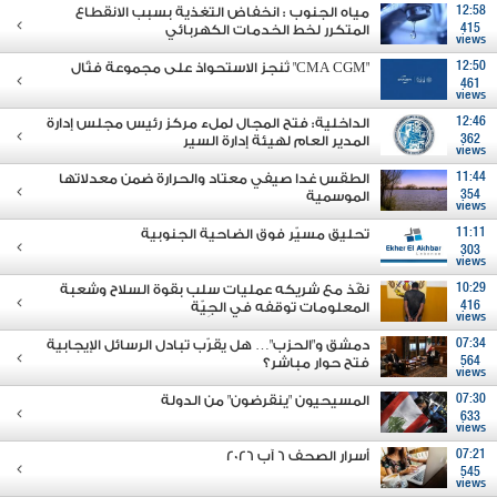
12:58
مياه الجنوب : انخفاض التغذية بسبب الانقطاع
415
المتكرر لخط الخدمات الكهربائي
views
12:50
"CMA CGM" تُنجز الاستحواذ على مجموعة فتّال
461
views
12:46
الداخلية: فتح المجال لملء مركز رئيس مجلس إدارة
362
المدير العام لهيئة إدارة السير
views
11:44
الطقس غدا صيفي معتاد والحرارة ضمن معدلاتها
354
الموسمية
views
11:11
تحليق مسيّر فوق الضاحية الجنوبية
303
views
10:29
نفّذ مع شريكه عمليات سلب بقوة السلاح وشعبة
416
المعلومات توقفه في الجِيّة
views
07:34
دمشق و"الحزب"… هل يقرّب تبادل الرسائل الإيجابية
564
فتح حوار مباشر؟
views
07:30
المسيحيون "ينقرضون" من الدولة
633
views
07:21
أسرار الصحف 6 آب 2026
545
views