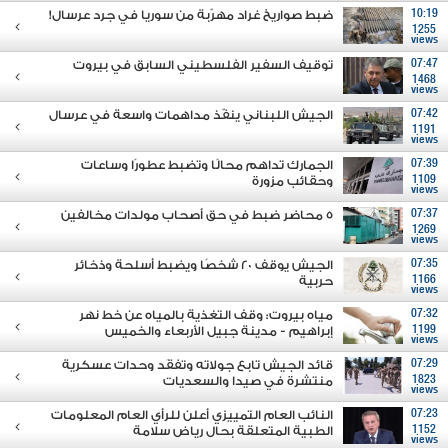
10:19
ضبط صواريخ غراد مهرّبة من سوريا في جرد عرسال!
1255
views
07:47
توقيف السفير الفلسطيني السابق في بيروت
1468
views
07:42
الجيش اللبناني ينفّذ مداهمات واسعة في عرسال
1191
views
07:39
الجمارك تداهم محالًا وتضبط عطورًا وساعات
1109
وحقائب مزورة
views
07:37
5 محاضر ضبط في حق أصحاب مولدات مخالفين
1269
views
07:35
الجيش يوقف 20 شخصًا ويضبط أسلحة وذخائر
1166
حربية
views
07:32
مياه بيروت: وقف التغذية بالمياه عن خط نهر
1199
إبراهيم - مدينة جبيل الأربعاء والخميس
views
07:29
قائد الجيش تابع جولاته وتفقَد وحدات عسكرية
1823
منتشرة في صيدا والسعديات
views
07:23
النائب العام التمييزي أعلن للرأي العام المعلومات
1152
الطبية المتعلقة بحال رياض سلامة
views