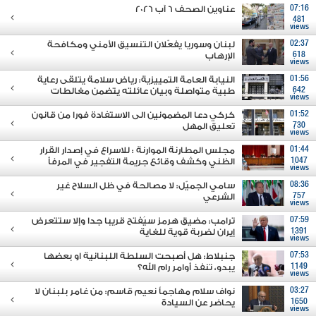
07:16
عناوين الصحف 6 آب 2026
481
views
02:37
لبنان وسوريا يفعّلان التنسيق الأمني ومكافحة
618
الإرهاب
views
01:56
النيابة العامة التمييزية: رياض سلامة يتلقى رعاية
642
طبية متواصلة وبيان عائلته يتضمن مغالطات
views
01:52
كركي دعا المضمونين الى الاستفادة فورا من قانون
730
تعليق المهل
views
01:44
مجلس المطارنة الموارنة : للاسراع في إصدار القرار
1047
الظني وكشف وقائع جريمة التفجير في المرفأ
views
08:36
سامي الجميّل: لا مصالحة في ظل السلاح غير
757
الشرعي
views
07:59
ترامب: مضيق هرمز سيُفتح قريبا جدا وإلا ستتعرض
1391
إيران لضربة قوية للغاية
views
07:53
جنبلاط: هل أصبحت السلطة اللبنانية او بعضها
1149
يبدو، تنفذ أوامر رام الله؟
views
03:27
نواف سلام مهاجماً نعيم قاسم: من غامر بلبنان لا
1650
يحاضر عن السيادة
views