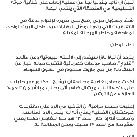
تبيَّن أن نائباً جنوبياً نجا من عملية إبعاد، على خلفية قوته
التنظيمية في المنطقة التي ينتمي اليها!
شدّد مسؤول حزبي رفيع على ضرورة الإلتزام بدقة في
الاتفاقيات التي يتم التوصّل إليها، لا سيما داخل البيت الواحد،
لمواجهة مخاطر المرحلة المقبلة.
نداء الوطن
يتردد أنّ تياراً بارزاً سيضم إلى لائحته البيروتية وعن مقعد
"أقلوي"، صاحب مولدات كهربائية انتشرت حوله أخبار عن
استفادته من بيع مازوت مدعوم في السوق السوداء.
أكدت مصادر بقاعية مطلعة أن ترشيح الدكتور عمر حلبلب
على لائحة النائب ميشال ضاهر أتى بطلب مباشر من "العمة"
العازفة عن الترشح.
إعتبرت مصادر مراقبة أن التأخير في الرد على مقترحات
هوكشتاين الخطية يعني أنه لم يحمل الرد المناسب،
وأضافت أنه إذا كان الخط 23 هو خط التفاوض فهذا يعني
سقوطه مع الخط 29 فكيف يمكن المطالبة به.
الأنباء