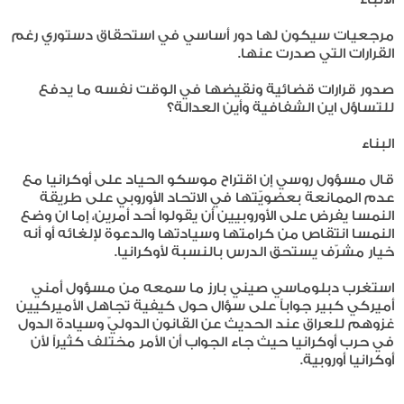
مرجعيات سيكون لها دور أساسي في استحقاق دستوري رغم
القرارات التي صدرت عنها.
صدور قرارات قضائية ونقيضها في الوقت نفسه ما يدفع
للتساؤل اين الشفافية وأين العدالة؟
البناء
قال مسؤول روسي إن اقتراح موسكو الحياد على أوكرانيا مع
عدم الممانعة بعضويّتها في الاتحاد الأوروبي على طريقة
النمسا يفرض على الأوروبيين أن يقولوا أحد أمرين، إما ان وضع
النمسا انتقاص من كرامتها وسيادتها والدعوة لإلغائه أو أنه
خيار مشرّف يستحق الدرس بالنسبة لأوكرانيا.
استغرب دبلوماسي صيني بارز ما سمعه من مسؤول أمني
أميركي كبير جواباً على سؤال حول كيفية تجاهل الأميركيين
غزوهم للعراق عند الحديث عن القانون الدوليّ وسيادة الدول
في حرب أوكرانيا حيث جاء الجواب أن الأمر مختلف كثيراً لأن
أوكرانيا أوروبية.