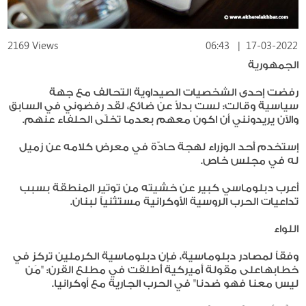
2169 Views
06:43
|
17-03-2022
الجمهورية
رفضت إحدى الشخصيات الصيداوية التحالف مع جهة
سياسية وقالت: لست بدلاً عن ضائع، لقد رفضوني في السابق
والآن يريدونني أن اكون معهم بعدما تخلّى الحلفاء عنهم.
إستخدم أحد الوزراء لهجة حادّة في معرض كلامه عن زميل
له في مجلس خاص.
أعرب دبلوماسي كبير عن خشيته من توتير المنطقة بسبب
تداعيات الحرب الروسية الأوكرانية مستثنياً لبنان.
اللواء
وفقاً لمصادر دبلوماسية، فإن دبلوماسية الكرملين تركز في
خطابهاعلى مقولة أميركية أُطلقت في مطلع القرن: "مَن
ليس معنا فهو ضدنا" في الحرب الجارية مع أوكرانيا.