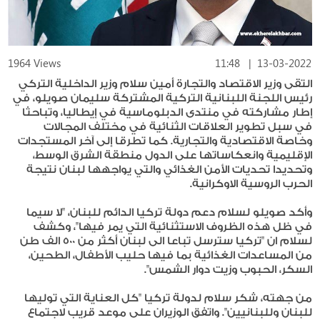
1964 Views
11:48
|
13-03-2022
التقى وزير الاقتصاد والتجارة أمين سلام وزير الداخلية التركي
رئيس اللجنة اللبنانية التركية المشتركة سليمان صويلو، في
إطار مشاركته في منتدى الدبلوماسية في إيطاليا، وتباحثا
في سبل تطوير العلاقات الثنائية في مختلف المجالات
وخاصة الاقتصادية والتجارية. كما تطرقا إلى آخر المستجدات
الإقليمية وانعكاساتها على الدول منطقة الشرق الوسط،
وتحديدا تحديات الأمن الغذائي والتي يواجهها لبنان نتيجة
الحرب الروسية الاوكرانية.
وأكد صويلو لسلام دعم دولة تركيا الدائم للبنان، "لا سيما
في ظل هذه الظروف الاستثنائية التي يمر فيها"، وكشف
لسلام ان "تركيا سترسل تباعا الى لبنان أكثر من 500 الف طن
من المساعدات الغذائية بما فيها حليب الأطفال، الطحين،
السكر، الحبوب وزيت دوار الشمس".
من جهته، شكر سلام لدولة تركيا "كل العناية التي توليها
للبنان وللبنانيين". واتفق الوزيران على موعد قريب لاجتماع