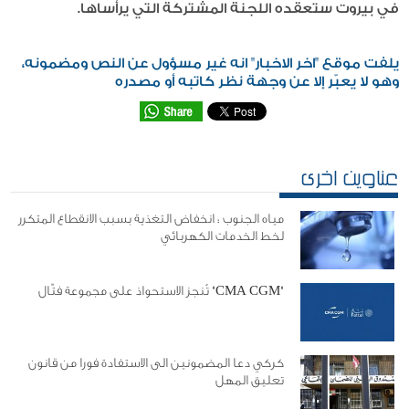
في بيروت ستعقده اللجنة المشتركة التي يرأساها.
يلفت موقع "اخر الاخبار" انه غير مسؤول عن النص ومضمونه،
وهو لا يعبّر إلا عن وجهة نظر كاتبه أو مصدره
عناوين اخرى
مياه الجنوب : انخفاض التغذية بسبب الانقطاع المتكرر
لخط الخدمات الكهربائي
"CMA CGM" تُنجز الاستحواذ على مجموعة فتّال
كركي دعا المضمونين الى الاستفادة فورا من قانون
تعليق المهل