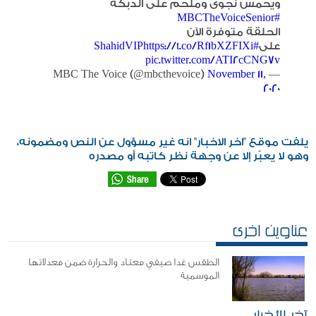
ويحمّس نجوى وملحم على الدبكة
#MBCTheVoiceSenior
الحلقة متوفرة الآن
على
#ShahidVIP
https://t.co/Rf1bXZFIXi
pic.twitter.com/ATI2cCNG7v
November 11,
— MBC The Voice (@mbcthevoice)
2020
يلفت موقع "اخر الاخبار" انه غير مسؤول عن النص ومضمونه،
وهو لا يعبّر إلا عن وجهة نظر كاتبه أو مصدره
عناوين اخرى
الطقس غدا صيفي معتاد والحرارة ضمن معدلاتها
الموسمية