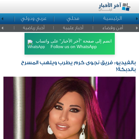
الرئيسية
محلي
عربي ودولي
ا
أمن وقضاء
أخبار علمية
أخبار رياضية
اخبار ا
انضم إلى صفحة "آخر الأخبار" على واتساب
Follow us on WhatsApp
بالفيديو: فريق نجوى كرم يطرب ويلهب المسرح
بالدبكة!