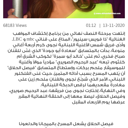
68183 Views
01:12
|
13-11-2020
إنتهت مرحلة النصف نهائي من برنامج إكتشاف المواهب
الغنائية "ذا فويس سينيور"، المذاع على قناتي mbc و LBC.
وأدّى فريق شمس الأغنية اللبنانية نجوى كرم أربعة أغاني
منوعة، بدأت بالمتسابق "سعادة أبو جودة" الذي غنّى للفنان
صباح فخري، ثم غنّى "خالد أبو سمرة" لكوكب الشرق أم
كلثوم، تبعه "عبد الرحيم الصويري" مؤدياً موالاً وأغنية
للموسيقار ملحم بركات، وإستطاع المتسابق "فيصل الحلاق"
أن يُلهب المسرح بسبب أدائه المتميز، حيث غنى الفلكلور
اللبناني، الأمر الذي شجّع نجوى والفنان ملحم زين على
مغادرة مقعديهما لرقص الدبكة اللبنانية.
وفي النهاية، إختارت نجوى من فريقها: عبد الرحيم صويري،
وفيصل الحلاق، ليصلا معها إلى الحلقة النهائية المقرر
عرضها يوم الأربعاء المقبل
فيصل الحلاق يشعل المسرح بالميجانا والدلعونا