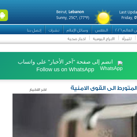
Beirut,
Lebanon
Last Upda
Sunny,
25C°,
(77°F)
Friday,
0
العالم 2026
الطقس
وسائل الإعلام
نشرات
إتصل بنا
للمرأة
الابراج اليومية
اخبار صحية
انضم إلى صفحة "آخر الأخبار" على واتساب
Follow us on WhatsApp
متورط الى القوى الامنية
اخر الاخبار