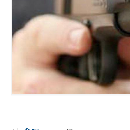
+
-
|
Source: