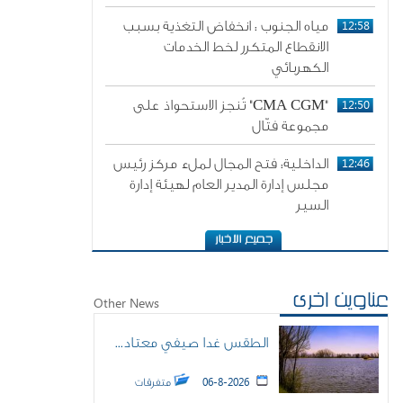
12:58
مياه الجنوب : انخفاض التغذية بسبب
الانقطاع المتكرر لخط الخدمات
الكهربائي
12:50
"CMA CGM" تُنجز الاستحواذ على
مجموعة فتّال
12:46
الداخلية: فتح المجال لملء مركز رئيس
مجلس إدارة المدير العام لهيئة إدارة
السير
عناوين اخرى
Other News
الطقس غدا صيفي معتاد...
06-8-2026
متفرقات