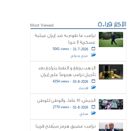
الأكثر قراءة
Most Viewed
ترامب: ما نقوم به ضد إيران عملية
عسكرية لا حربا
5041 views -
31-7-2026
عربي ودولي
الذهب يرتفع و النفط يتراجع بعد
تأجيل ترامب هجوماً على إيران
4354 views -
03-8-2026
اقتصاد
الجيش: 81 عاما.. والوطن للوطن
2770 views -
01-8-2026
محلي
ترامب: مضيق هرمز سيُفتح قريبا