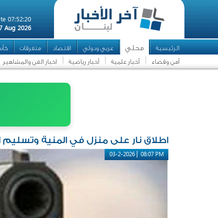
te 07:52:20
7 Aug 2026
محلي
الرئيسية
عربي ودولي
اقتصاد
متفرقات
كأس 
أمن وقضاء
أخبار علمية
أخبار رياضية
اخبار الفن والمشاهير
اطلاق نار على منزل في المنية وتسليم ال
|
03-2-2026
08:07 PM