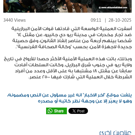
3440 Views
09:11
|
28-10-2025
أسفرت العملية الواسعة التي قادتها قوات الأمن البرازيلية
ضد تجار مخدرات في مدينة ريو دي جانيرو، عن مقتل 64
شخصا بينهم أربعة من عناصر إنفاذ القانون، وفق حصيلة
جديدة لاجهزة الأمن، بحسب "وكالة الصحافة الفرنسية".
وبذلك، باتت هذه العملية الأمنية الأكثر حصدا للأرواح في تاريخ
ولاية ريو في جنوب شرق البرازيل. وكانت السلطات أفادت
سابقا عن مقتل 18 مشتبها به على الأقل وعدد من أفراد
الشرطة خلال العملية التي شارك فيها 2500 عنصر.
يلفت موقع "اخر الاخبار" انه غير مسؤول عن النص ومضمونه،
وهو لا يعبّر إلا عن وجهة نظر كاتبه أو مصدره
عناوين اخرى