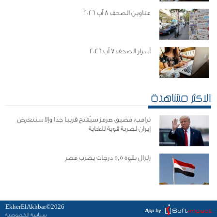
عناوين الصحف 8 آب 2026
أسرار الصحف 7 آب 2026
الاكثر مشاهدة
ترامب: مضيق هرمز سيُفتح قريبا جدا وإلا ستتعرض
إيران لضربة قوية للغاية
زلزال بقوة 5,5 درجات يضرب مصر
EkherElAkhbar©2026
سياسة الخصوصية