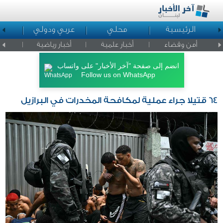
الرئيسية
محلي
عربي ودولي
ا
أمن وقضاء
أخبار علمية
أخبار رياضية
اخبار ا
انضم إلى صفحة "آخر الأخبار" على واتساب
Follow us on WhatsApp
64 قتيلا جراء عملية لمكافحة المخدرات في البرازيل