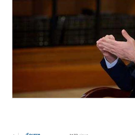
+
-
|
Source: