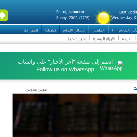
Beirut,
Lebanon
Last Upda
Sunny,
25C°,
(77°F)
Wednesday,
0
س العالم 2026
الطقس
وسائل الإعلام
نشرات
إتصل بنا
للمرأة
الابراج اليومية
اخبار صحية
انضم إلى صفحة "آخر الأخبار" على واتساب
Follow us on WhatsApp
د
عربي ودولي