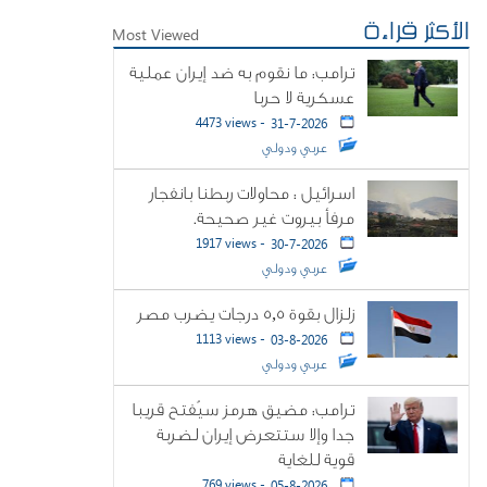
الأكثر قراءة
Most Viewed
ترامب: ما نقوم به ضد إيران عملية
عسكرية لا حربا
4473 views -
31-7-2026
عربي ودولي
اسرائيل : محاولات ربطنا بانفجار
مرفأ بيروت غير صحيحة.
1917 views -
30-7-2026
عربي ودولي
زلزال بقوة 5,5 درجات يضرب مصر
1113 views -
03-8-2026
عربي ودولي
ترامب: مضيق هرمز سيُفتح قريبا
جدا وإلا ستتعرض إيران لضربة
قوية للغاية
769 views -
05-8-2026