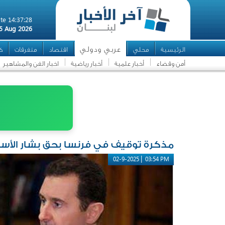
te 14:37:28
5 Aug 2026
عربي ودولي
الرئيسية
محلي
اقتصاد
متفرقات
كأ
أمن وقضاء
أخبار علمية
أخبار رياضية
اخبار الفن والمشاهير
مذكرة توقيف في فرنسا بحق بشار الأس
|
02-9-2025
03:54 PM