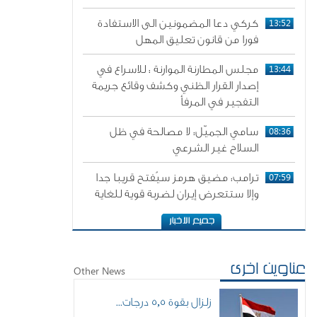
13:52
كركي دعا المضمونين الى الاستفادة
فورا من قانون تعليق المهل
13:44
مجلس المطارنة الموارنة : للاسراع في
إصدار القرار الظني وكشف وقائع جريمة
التفجير في المرفأ
08:36
سامي الجميّل: لا مصالحة في ظل
السلاح غير الشرعي
07:59
ترامب: مضيق هرمز سيُفتح قريبا جدا
وإلا ستتعرض إيران لضربة قوية للغاية
عناوين اخرى
Other News
زلزال بقوة 5,5 درجات...