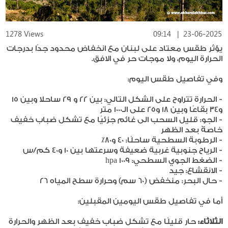
1278 Views
09:14
|
23-06-2025
يؤثر طقس معتاد على لبنان مع انخفاض محدود جدًا بدرجات
الحرارة اليوم، ولا موجات حر في الافق.
وفي تفاصيل طقس اليوم:
- الحرارة تتراوح على الشكل التالي: بين ٢٢ و ٢٩ ساحلا وبين ١٥
و٣٤ بقاعًا وبين ١٨ و٢٥ على الـ١٠٠٠ متر
- الجو: قليل السحب الى غائم جزئيًا مع تشكل ضباب خفيف
خاصةً بعد الظهر
- الرطوبة السطحية ساحلًا: ٤٠ و٨٠٪
- الرياح جنوبية غربية ضعيفة وسرعتها بين ١٠ و٤٠ كم/س
- الضغط الجوي السطحي: ١٠٠٩ hpa
- الانقشاع: جيد
- حال البحر: منخفض (٦٠ سم) وحرارة سطح المياه ٢٦
أما في تفاصيل طقس اليومين المقبلين:
الثلاثاء:
حار قليلًا مع تشكل ضباب خفيف بعد الظهر والحرارة