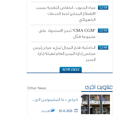
12:58
مياه الجنوب : انخفاض التغذية بسبب
الانقطاع المتكرر لخط الخدمات
الكهربائي
12:50
"CMA CGM" تُنجز الاستحواذ على
مجموعة فتّال
12:46
الداخلية: فتح المجال لملء مركز رئيس
مجلس إدارة المدير العام لهيئة إدارة
السير
عناوين اخرى
Other News
كركي دعا المضمونين الى...
05-8-2026
اقتصاد