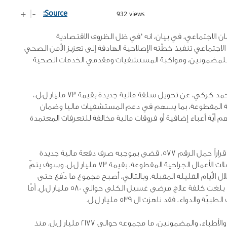
+
-
|
Source:
932 views
ن الاجتماعي، في بيان، انه "في ظل الظروف الاقتصادية
تماعي تنفيذ خطّته الإصلاحية الهادفة إلى تعزيز الأمن الصحي
ة للمضمونين، ومواكبة المستشفيات ومقدمي الخدمات الصحية
وفي هذا السياق، أعلن المدير العام للصندوق الدكتور محمد كركي، عن تحويل سلفة مالية جديدة بقيمة 73 مليار ل.ل.،
ة المقطوعة، بما يسهم في دعم المستشفيات ماليا وضمان
أيّة أعباء إضافية أو فروقات مالية مخالفة للتعرفات المعتمدة
وفي التفاصيل، فقد أصدر الدكتور كركي بتاريخ 10/6/2025 قراراً حمل الرقم 577، قضى بموجبه صرف دفعة مالية جديدة
للمستشفيات المتعاقدة مع الصندوق، على حساب معاملات الأعمال الجراحية المقطوعة، بقيمة 73 مليار ل.ل. وسوف يتمّ
 الأيام القليلة المقبلة. وبالتالي، أصبح مجموع ما دُفع حتى
اليوم عن الأعمال الجراحية المقطوعة 1058 مليار ل.ل،. كما بلغت كلفة علاج مرضى غسيل الكلى حوالي 580 مليار ل.ل. أمّا
لدواء، فقد ناهزت ال 539 مليار ل.ل.
وبذلك، يكون الضمان الاجتماعي قد سدّد للمستشفيات، والأطباء، والمضمونين، ما مجموعه حوالي 2177 مليار ل.ل. منذ