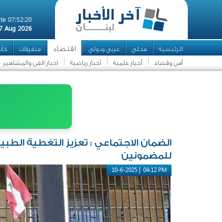
te 07:52:20
7 Aug 2026
اقتصاد
الرئيسية
محلي
عربي ودولي
متفرقات
كأس 
أمن وقضاء
أخبار علمية
أخبار رياضية
اخبار الفن والمشاهير
الضمان الاجتماعي : تعزيز التغطية الطب
للمضمونين
|
10-6-2025
04:12 PM