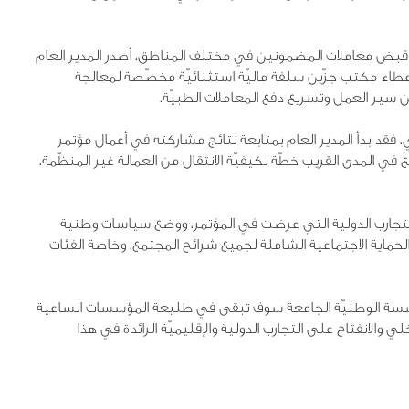
بض معاملات المضمونين في مختلف المناطق، أصدر المدير العام
10/6/ حمل الرقم 576 قضى بموجبه إعطاء مكتب جزّين سلفة ماليّة استثنائيّة مخصّصة لمعالجة
سير العمل وتسريع دفع المعاملات الطبيّة.
، فقد بدأ المدير العام بمتابعة نتائج مشاركته في أعمال مؤتمر
المدى القريب خطّة لكيفيّة الانتقال من العمالة غير المنظّمة،
 التجارب الدولية التي عرضت في المؤتمر، ووضع سياسات وطنية
والحماية الاجتماعية الشاملة لجميع شرائح المجتمع، وخاصة الفئات
مؤسسة الوطنيّة الجامعة سوف تبقى في طليعة المؤسسات الساعية
لي والانفتاح على التجارب الدولية والإقليميّة الرائدة في هذا