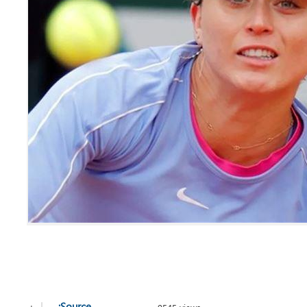
+
-
|
Source: