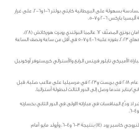
وفي مباريات الدور الثاني، فازت الإيطالية جازمين باوليني السادسة بسهولة على البريطانية كايتي بولتر 6-1 و6-2، على غرار
ولدى الرجال لفئة الماسترز الألف نقطة، فاجأ الفرنسي بنجامان بونزي المصنّف 62 عالميا البولندي روبرت هوركاتش (28)،
المتوّج بدورتي الماسترز للألف نقطة في ميامي 2021 وشنغهاي 2023، بفوزه عليه 6-4 و7-5 في أقل من ساعة ونصف الساعة
لفائز من مباراة الأميركي تايلور فريتس الرابع والأسترالي كريستوفر أوكونيل
وكان الفرنسي قد خسر مباراتيه الاوليين أمام هوركاتش، عام 2018 في بريست و2023 في مرسيليا على ملاعب صلبة. قبل
/يناير عندما وصل إلى الدور الثالث لبطولة أستراليا.
اذ ودّع المنافسات في مباراته الاولى في الدور الثاني بخسارته
وتوالى خروج الفرنسيين اذ خسر أرتور رينديركنيش أمام النروجي كاسبر رود (14) بنتيجة 3-6 و4-6، وأرولد مايو أمام