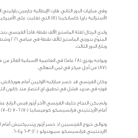
الأسترالية داريا كاساتكينا (14) التي تغلبت على الأميركية أليسيا باركس 6-2 و7-5.
وبلغ الدور الثالث.
ويواجه بونزي (28 عاما) في العاصمة الاسبانية ا
(87) من أجل مركز في ثمن النهائي.
فوزه في مدريد فشل في تحقيق اي انتصار منذ كانون الثاني
ولم يكن النجاح حليف الفرنسي الآخر أرتور فيس الرابع عشر 
أمام الأرجنتيني فرانسيسكو كوميسانيا (70) 6-7 (4-7) و4-6.
الارجنتيني فرانسيسكو سيروندولو (20) 3-6 و4-6.