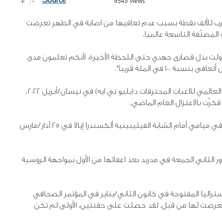
9545 views
لمضرب للألف نقطة بسبب عدم تعافيها من اصابة في الظهر تعرضت
لمصنّفة التاسعة عالميا.
نستغرام "حاولت بذل قصارى جهدي حتى اللحظة الأخيرة، لأنكم تعلمون مدى
10 في المئة قريبا".
ووقعت بادوسا التي ارتقت إلى المركز الثاني في الترتيب العالمي للاعبات المحترفات د(بليو تي ايه) في نيسان/أبريل 2022،
فكرّت بالاعتزال العام الماضي.
لم تلعب هذا العام منذ انسحابها من الدور ثمن النهائي في ميامي أمام الشابة الفيليبينية ألكسندرا إيالا في 25 آذار/مارس
 الثاني الجمعة في مدريد بعد اعفائها من الأول بمواجهة الروسية
ستراليا المفتوحة في كانون الثاني/يناير في المؤتمر الصحافي
بة تعرضت لها من قبل. لقد حصلت على حقنتين، الأولى لم تكن