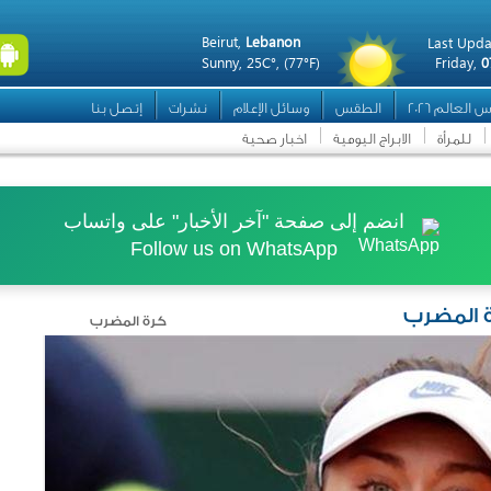
Beirut,
Lebanon
Last Upda
Sunny,
25C°,
(77°F)
Friday,
0
 العالم 2026
الطقس
وسائل الإعلام
نشرات
إتصل بنا
للمرأة
الابراج اليومية
اخبار صحية
انضم إلى صفحة "آخر الأخبار" على واتساب
Follow us on WhatsApp
ة المضرب
كرة المضرب