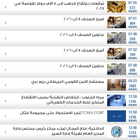
07:55
توقّعات بارتفاع الذهب إلى 5 آلاف دولار للأونصة في
2027
572
views
07:51
اسرار الصحف 8 آب 2026
464
views
07:48
عناوين الصحف 8 آب 2026
559
views
07:52
أسرار الصحف 7 آب 2026
769
views
07:48
عناوين الصحف 7 آب 2026
696
views
03:23
مستشار الأمن القومي البريطاني يزور بري
1682
views
12:58
مياه الجنوب : انخفاض التغذية بسبب الانقطاع
1185
المتكرر لخط الخدمات الكهربائي
views
12:50
"CMA CGM" تُنجز الاستحواذ على مجموعة فتّال
1238
views
12:46
الداخلية: فتح المجال لملء مركز رئيس مجلس إدارة
1153
المدير العام لهيئة إدارة السير
views