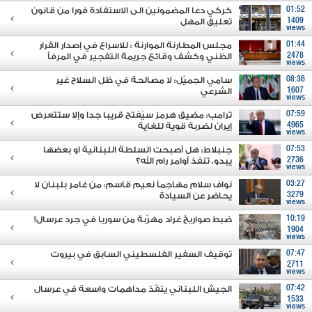
01:52
كركي دعا المضمونين الى الاستفادة فورا من قانون
1409
تعليق المهل
views
01:44
مجلس المطارنة الموارنة : للاسراع في إصدار القرار
2478
الظني وكشف وقائع جريمة التفجير في المرفأ
views
08:36
سامي الجميّل: لا مصالحة في ظل السلاح غير
1607
الشرعي
views
07:59
ترامب: مضيق هرمز سيُفتح قريبا جدا وإلا ستتعرض
4965
إيران لضربة قوية للغاية
views
07:53
جنبلاط: هل أصبحت السلطة اللبنانية او بعضها
2736
يبدو، تنفذ أوامر رام الله؟
views
03:27
نواف سلام مهاجماً نعيم قاسم: من غامر بلبنان لا
3279
يحاضر عن السيادة
views
10:19
ضبط صواريخ غراد مهرّبة من سوريا في جرد عرسال!
1904
views
07:47
توقيف السفير الفلسطيني السابق في بيروت
2711
views
07:42
الجيش اللبناني ينفّذ مداهمات واسعة في عرسال
1533
views