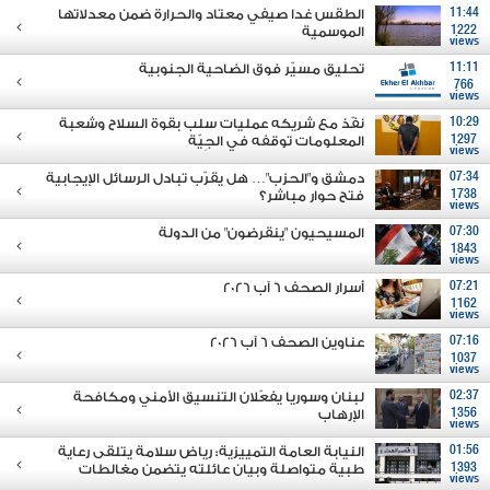
11:44
الطقس غدا صيفي معتاد والحرارة ضمن معدلاتها
1222
الموسمية
views
11:11
تحليق مسيّر فوق الضاحية الجنوبية
766
views
10:29
نفّذ مع شريكه عمليات سلب بقوة السلاح وشعبة
1297
المعلومات توقفه في الجِيّة
views
07:34
دمشق و"الحزب"… هل يقرّب تبادل الرسائل الإيجابية
1738
فتح حوار مباشر؟
views
07:30
المسيحيون "ينقرضون" من الدولة
1843
views
07:21
أسرار الصحف 6 آب 2026
1162
views
07:16
عناوين الصحف 6 آب 2026
1037
views
02:37
لبنان وسوريا يفعّلان التنسيق الأمني ومكافحة
1356
الإرهاب
views
01:56
النيابة العامة التمييزية: رياض سلامة يتلقى رعاية
1393
طبية متواصلة وبيان عائلته يتضمن مغالطات
views