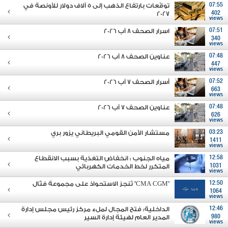
07:55
توقّعات بارتفاع الذهب إلى 5 آلاف دولار للأونصة في
2027
402
views
07:51
اسرار الصحف 8 آب 2026
340
views
07:48
عناوين الصحف 8 آب 2026
447
views
07:52
أسرار الصحف 7 آب 2026
663
views
07:48
عناوين الصحف 7 آب 2026
626
views
03:23
مستشار الأمن القومي البريطاني يزور بري
1411
views
12:58
مياه الجنوب : انخفاض التغذية بسبب الانقطاع
1031
المتكرر لخط الخدمات الكهربائي
views
12:50
"CMA CGM" تُنجز الاستحواذ على مجموعة فتّال
1064
views
12:46
الداخلية: فتح المجال لملء مركز رئيس مجلس إدارة
980
المدير العام لهيئة إدارة السير
views