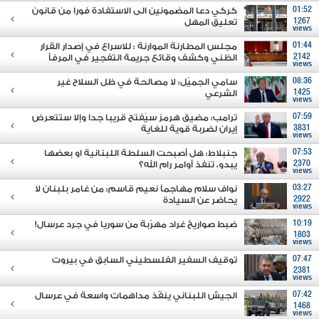
01:52
كركي دعا المضمونين الى الاستفادة فورا من قانون
1267
تعليق المهل
views
01:44
مجلس المطارنة الموارنة : للاسراع في إصدار القرار
2142
الظني وكشف وقائع جريمة التفجير في المرفأ
views
08:36
سامي الجميّل: لا مصالحة في ظل السلاح غير
1425
الشرعي
views
07:59
ترامب: مضيق هرمز سيُفتح قريبا جدا وإلا ستتعرض
3831
إيران لضربة قوية للغاية
views
07:53
جنبلاط: هل أصبحت السلطة اللبنانية او بعضها
2370
يبدو، تنفذ أوامر رام الله؟
views
03:27
نواف سلام مهاجماً نعيم قاسم: من غامر بلبنان لا
2922
يحاضر عن السيادة
views
10:19
ضبط صواريخ غراد مهرّبة من سوريا في جرد عرسال!
1803
views
07:47
توقيف السفير الفلسطيني السابق في بيروت
2381
views
07:42
الجيش اللبناني ينفّذ مداهمات واسعة في عرسال
1468
views