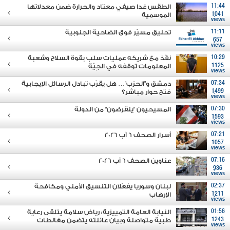
11:44
الطقس غدا صيفي معتاد والحرارة ضمن معدلاتها
1041
الموسمية
views
11:11
تحليق مسيّر فوق الضاحية الجنوبية
657
views
10:29
نفّذ مع شريكه عمليات سلب بقوة السلاح وشعبة
1125
المعلومات توقفه في الجِيّة
views
07:34
دمشق و"الحزب"… هل يقرّب تبادل الرسائل الإيجابية
1499
فتح حوار مباشر؟
views
07:30
المسيحيون "ينقرضون" من الدولة
1593
views
07:21
أسرار الصحف 6 آب 2026
1057
views
07:16
عناوين الصحف 6 آب 2026
936
views
02:37
لبنان وسوريا يفعّلان التنسيق الأمني ومكافحة
1211
الإرهاب
views
01:56
النيابة العامة التمييزية: رياض سلامة يتلقى رعاية
1243
طبية متواصلة وبيان عائلته يتضمن مغالطات
views