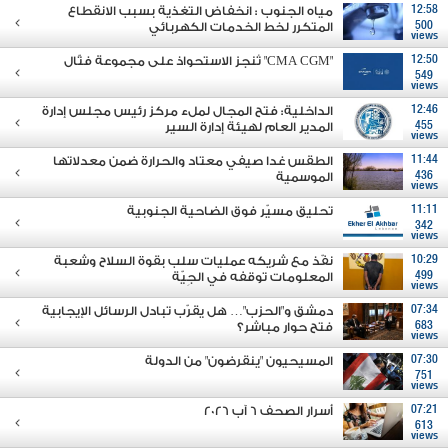
12:58
مياه الجنوب : انخفاض التغذية بسبب الانقطاع
500
المتكرر لخط الخدمات الكهربائي
views
12:50
"CMA CGM" تُنجز الاستحواذ على مجموعة فتّال
549
views
12:46
الداخلية: فتح المجال لملء مركز رئيس مجلس إدارة
455
المدير العام لهيئة إدارة السير
views
11:44
الطقس غدا صيفي معتاد والحرارة ضمن معدلاتها
436
الموسمية
views
11:11
تحليق مسيّر فوق الضاحية الجنوبية
342
views
10:29
نفّذ مع شريكه عمليات سلب بقوة السلاح وشعبة
499
المعلومات توقفه في الجِيّة
views
07:34
دمشق و"الحزب"… هل يقرّب تبادل الرسائل الإيجابية
683
فتح حوار مباشر؟
views
07:30
المسيحيون "ينقرضون" من الدولة
751
views
07:21
أسرار الصحف 6 آب 2026
613
views