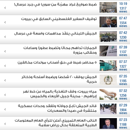
10:19
ضبط صواريخ غراد مهرّبة من سوريا في جرد عرسال!
1317
views
07:47
توقيف السفير الفلسطيني السابق في بيروت
1554
views
07:42
الجيش اللبناني ينفّذ مداهمات واسعة في عرسال
1230
views
07:39
الجمارك تداهم محالًا وتضبط عطورًا وساعات
1137
وحقائب مزورة
views
07:37
5 محاضر ضبط في حق أصحاب مولدات مخالفين
1327
views
07:35
الجيش يوقف 20 شخصًا ويضبط أسلحة وذخائر
1195
حربية
views
07:32
مياه بيروت: وقف التغذية بالمياه عن خط نهر
1256
إبراهيم - مدينة جبيل الأربعاء والخميس
views
07:29
قائد الجيش تابع جولاته وتفقَد وحدات عسكرية
1904
منتشرة في صيدا والسعديات
views
07:23
النائب العام التمييزي أعلن للرأي العام المعلومات
1188
الطبية المتعلقة بحال رياض سلامة
views