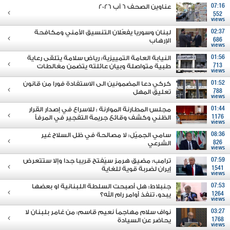
07:16
عناوين الصحف 6 آب 2026
552
views
02:37
لبنان وسوريا يفعّلان التنسيق الأمني ومكافحة
686
الإرهاب
views
01:56
النيابة العامة التمييزية: رياض سلامة يتلقى رعاية
713
طبية متواصلة وبيان عائلته يتضمن مغالطات
views
01:52
كركي دعا المضمونين الى الاستفادة فورا من قانون
788
تعليق المهل
views
01:44
مجلس المطارنة الموارنة : للاسراع في إصدار القرار
1176
الظني وكشف وقائع جريمة التفجير في المرفأ
views
08:36
سامي الجميّل: لا مصالحة في ظل السلاح غير
826
الشرعي
views
07:59
ترامب: مضيق هرمز سيُفتح قريبا جدا وإلا ستتعرض
1541
إيران لضربة قوية للغاية
views
07:53
جنبلاط: هل أصبحت السلطة اللبنانية او بعضها
1264
يبدو، تنفذ أوامر رام الله؟
views
03:27
نواف سلام مهاجماً نعيم قاسم: من غامر بلبنان لا
1768
يحاضر عن السيادة
views