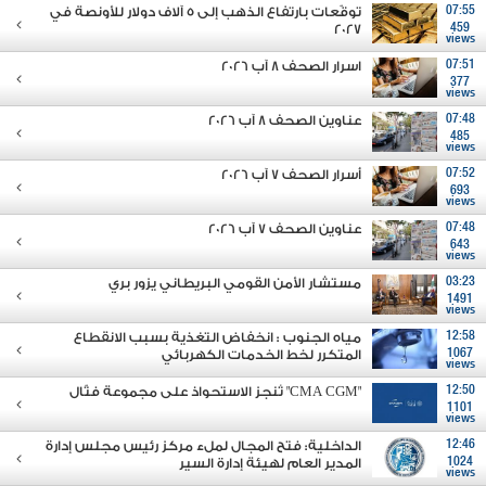
07:55
توقّعات بارتفاع الذهب إلى 5 آلاف دولار للأونصة في
2027
459
views
07:51
اسرار الصحف 8 آب 2026
377
views
07:48
عناوين الصحف 8 آب 2026
485
views
07:52
أسرار الصحف 7 آب 2026
693
views
07:48
عناوين الصحف 7 آب 2026
643
views
03:23
مستشار الأمن القومي البريطاني يزور بري
1491
views
12:58
مياه الجنوب : انخفاض التغذية بسبب الانقطاع
1067
المتكرر لخط الخدمات الكهربائي
views
12:50
"CMA CGM" تُنجز الاستحواذ على مجموعة فتّال
1101
views
12:46
الداخلية: فتح المجال لملء مركز رئيس مجلس إدارة
1024
المدير العام لهيئة إدارة السير
views