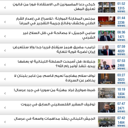
01:52
كركي دعا المضمونين الى الاستفادة فورا من قانون
1315
تعليق المهل
views
01:44
مجلس المطارنة الموارنة : للاسراع في إصدار القرار
2236
الظني وكشف وقائع جريمة التفجير في المرفأ
views
08:36
سامي الجميّل: لا مصالحة في ظل السلاح غير
1471
الشرعي
views
07:59
ترامب: مضيق هرمز سيُفتح قريبا جدا وإلا ستتعرض
4020
إيران لضربة قوية للغاية
views
07:53
جنبلاط: هل أصبحت السلطة اللبنانية او بعضها
2468
يبدو، تنفذ أوامر رام الله؟
views
03:27
نواف سلام مهاجماً نعيم قاسم: من غامر بلبنان لا
3023
يحاضر عن السيادة
views
10:19
ضبط صواريخ غراد مهرّبة من سوريا في جرد عرسال!
1834
views
07:47
توقيف السفير الفلسطيني السابق في بيروت
2471
views
07:42
الجيش اللبناني ينفّذ مداهمات واسعة في عرسال
1484
views