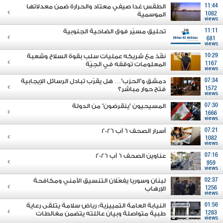
11:44
الطقس غدا صيفي معتاد والحرارة ضمن معدلاتها
1082
الموسمية
views
11:11
تحليق مسيّر فوق الضاحية الجنوبية
681
views
10:29
نفّذ مع شريكه عمليات سلب بقوة السلاح وشعبة
1167
المعلومات توقفه في الجِيّة
views
07:34
دمشق و"الحزب"… هل يقرّب تبادل الرسائل الإيجابية
1572
فتح حوار مباشر؟
views
07:30
المسيحيون "ينقرضون" من الدولة
1666
views
07:21
أسرار الصحف 6 آب 2026
1082
views
07:16
عناوين الصحف 6 آب 2026
959
views
02:37
لبنان وسوريا يفعّلان التنسيق الأمني ومكافحة
1256
الإرهاب
views
01:56
النيابة العامة التمييزية: رياض سلامة يتلقى رعاية
1283
طبية متواصلة وبيان عائلته يتضمن مغالطات
views