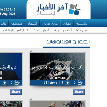
te 15:23:42
6 Aug 2026
الرئيسية
محلي
عربي ودولي
اقتصاد
متفرقات
كأس ال
أمن وقضاء
أخبار علمية
أخبار رياضية
اخبار الفن والمشاهير
الصور و الفيديوهات
"فراري البحار".. يرسو في بودروم
نديم الجميّ
التركية
ال
18
20 Jul 2018
0
711 views
3
0