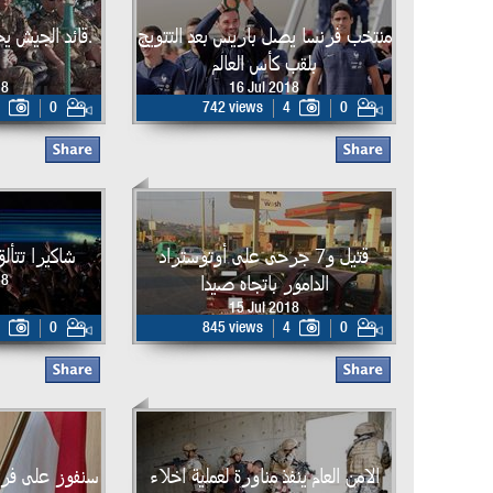
منتخب فرنسا يصل باريس بعد التتويج
.قائد الجيش ي
بلقب كأس العالم
18
16 Jul 2018
0
742 views
4
0
قتيل و7 جرحى على أوتوستراد
شاكيرا تتأل
الدامور باتجاه صيدا
18
15 Jul 2018
0
845 views
4
0
الامن العام ينفذ مناورة لعملية اخلاء
سنفوز على فرنس