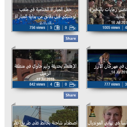
حضر رمايات بالذخيرة
حفل المباراة الختامية في ملعب
الحية
لوجنيكي قبل دقائق من بداية المباراة
النهائية
16 Jul 20
756 views
5
0
1005 views
4
15 Jul 2018
ق في مهرجان الأرز
الإهتمام بحديقة وليم حاوي في منطقة
الرميل
14 Jul 20
13 Jul 2018
842 views
4
0
777 views
3
ا في نهائي المونديال
اصطدام شاحنة بحائط على طريق عام