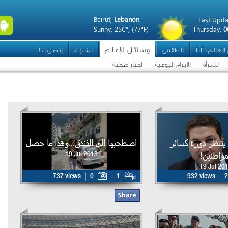
Beirut,
Lebanon
Last Upda
Sunny,
25C°,
(77°F)
Thursday,
0
وسائل الإعلام
عالم 2026
الطقس
نشرات
إتصل بنا
للمرأة
الابراج اليومية
اخبار صحية
ل ينتظر دوره كسائر
اصطحبها الى الفندق...وهذا ما حصل
مواطنين!
19 Jul 2018
19 Jul 20
737 views
0
1
932 views
2