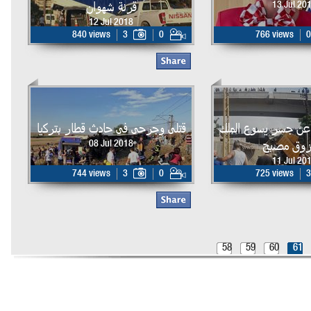
قرنة شهوان
13 Jul 20
12 Jul 2018
840 views
3
0
766 views
0
عن جسر يسوع الملك
قتلى وجرحى في حادث قطار بتركيا
زوق مصبح
08 Jul 2018
11 Jul 20
744 views
3
0
725 views
3
58
59
60
61