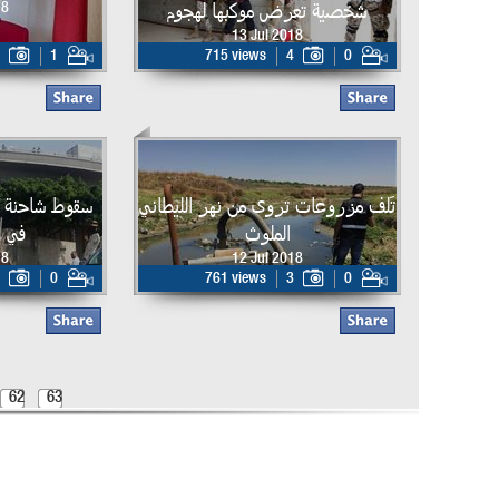
شخصية تعرض موكبها لهجوم
18
13 Jul 2018
1
715 views
4
0
تَلف مزروعات تروى من نهر الليطاني
سقوط شاحنة 
الملوث
في 
18
12 Jul 2018
0
761 views
3
0
62
63