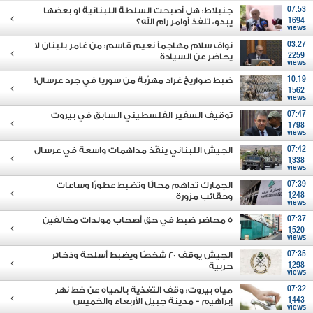
07:53
جنبلاط: هل أصبحت السلطة اللبنانية او بعضها
1694
يبدو، تنفذ أوامر رام الله؟
views
03:27
نواف سلام مهاجماً نعيم قاسم: من غامر بلبنان لا
2259
يحاضر عن السيادة
views
10:19
ضبط صواريخ غراد مهرّبة من سوريا في جرد عرسال!
1562
views
07:47
توقيف السفير الفلسطيني السابق في بيروت
1798
views
07:42
الجيش اللبناني ينفّذ مداهمات واسعة في عرسال
1338
views
07:39
الجمارك تداهم محالًا وتضبط عطورًا وساعات
1248
وحقائب مزورة
views
07:37
5 محاضر ضبط في حق أصحاب مولدات مخالفين
1520
views
07:35
الجيش يوقف 20 شخصًا ويضبط أسلحة وذخائر
1298
حربية
views
07:32
مياه بيروت: وقف التغذية بالمياه عن خط نهر
1443
إبراهيم - مدينة جبيل الأربعاء والخميس
views