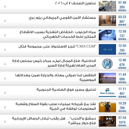
07:48
عناوين الصحف 7 آب 2026
393
views
03:23
مستشار الأمن القومي البريطاني يزور بري
887
views
12:58
مياه الجنوب : انخفاض التغذية بسبب الانقطاع
737
المتكرر لخط الخدمات الكهربائي
views
12:50
"CMA CGM" تُنجز الاستحواذ على مجموعة فتّال
785
views
12:46
الداخلية: فتح المجال لملء مركز رئيس مجلس إدارة
676
المدير العام لهيئة إدارة السير
views
11:44
الطقس غدا صيفي معتاد والحرارة ضمن معدلاتها
699
الموسمية
views
11:11
تحليق مسيّر فوق الضاحية الجنوبية
467
views
10:29
نفّذ مع شريكه عمليات سلب بقوة السلاح وشعبة
766
المعلومات توقفه في الجِيّة
views
07:34
دمشق و"الحزب"… هل يقرّب تبادل الرسائل الإيجابية
1074
فتح حوار مباشر؟
views