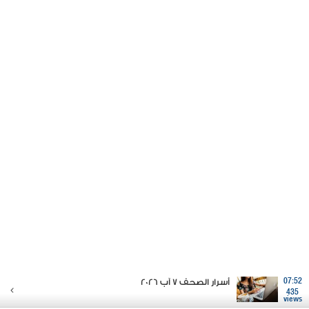
07:52
أسرار الصحف 7 آب 2026
435
views