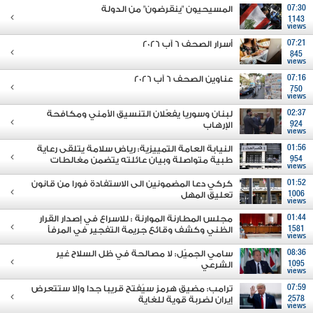
07:30
المسيحيون "ينقرضون" من الدولة
1143
views
07:21
أسرار الصحف 6 آب 2026
845
views
07:16
عناوين الصحف 6 آب 2026
750
views
02:37
لبنان وسوريا يفعّلان التنسيق الأمني ومكافحة
924
الإرهاب
views
01:56
النيابة العامة التمييزية: رياض سلامة يتلقى رعاية
954
طبية متواصلة وبيان عائلته يتضمن مغالطات
views
01:52
كركي دعا المضمونين الى الاستفادة فورا من قانون
1006
تعليق المهل
views
01:44
مجلس المطارنة الموارنة : للاسراع في إصدار القرار
1581
الظني وكشف وقائع جريمة التفجير في المرفأ
views
08:36
سامي الجميّل: لا مصالحة في ظل السلاح غير
1095
الشرعي
views
07:59
ترامب: مضيق هرمز سيُفتح قريبا جدا وإلا ستتعرض
2578
إيران لضربة قوية للغاية
views