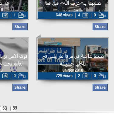
صلتهما بـ«حزب الله» قبل قمة
في ص
«العشرين»
18
1
648 views
4
0
16 Nov 2018
ضبط شاحنة في مرفأ طرابلس في
قوى الامن تزيل
داخلها حشيشة
العامة تحت ج
18
01 Nov 2018
0
729 views
2
0
58
59