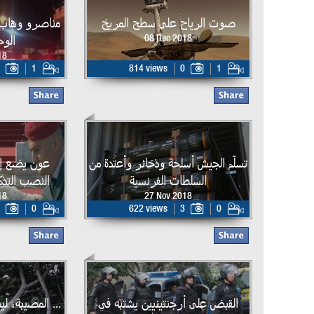
صوت الرياح على سطح المريخ
مناصرو وهاب
الوح
08 Dec 2018
18
1
814 views
0
1
تسلّم الجيش أسلحة وذخائر وأعتدة من
عون يضع إك
السلطات الفرنسية
النصب التذك
18
27 Nov 2018
0
622 views
3
0
القبض على أرجنتينيين يشتبه في
... المصيبة، ل