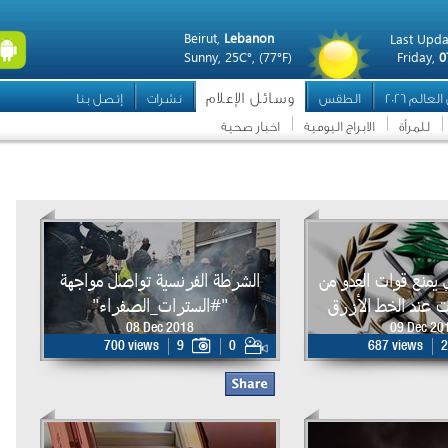
Beirut,
Lebanon
Last Upda
Sunny,
25C°,
(77°F)
Friday,
0
وسائل الإعلام
عالم 2026
الطقس
نشرات
إتصل بنا
للمرأة
الابراج اليومية
اخبار صحية
ي يمنع قوات العدو من
الشرطة الفرنسية تواصل مواجهة
 عند الخط الأزرق
"#السترات_الصفراء"
08 Dec 2018
09 Dec 20
700 views
9
0
687 views
2