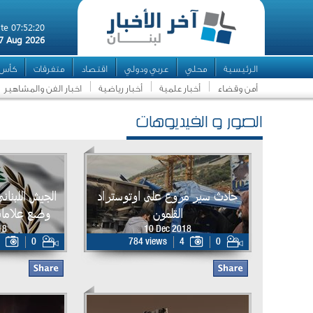
te 07:52:20
7 Aug 2026
الرئيسية
محلي
عربي ودولي
اقتصاد
متفرقات
كأس ال
أمن وقضاء
أخبار علمية
أخبار رياضية
اخبار الفن والمشاهير
الصور و الفيديوهات
حادث سير مروع على اوتوستراد
الجيش اللبنان
القلمون
وضع علامات
18
10 Dec 2018
0
784 views
4
0