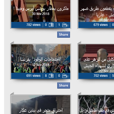
 يقطعون طريق ضهر
ماكرون بمطار بوينس آيرس وحيدا !
ش - عاريا
30 Nov 2018
01 Dec 20
782 views
0
1
679 views
0
ليل من الزهر على
"احتجاجات الوقود" بفرنسا
اري لشهداء الجيش
17 Nov 2018
22 Nov 20
691 views
8
0
702 views
5
يس في ظلم الأشرار بل
احتراق متجر في ببنين عكار