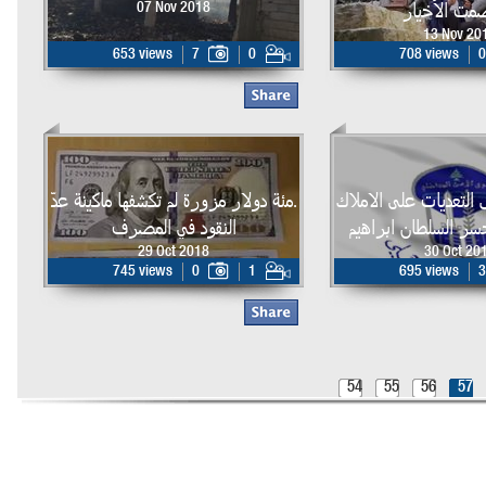
مت الأخيار
07 Nov 2018
13 Nov 20
653 views
7
0
708 views
0
 التعديات على الاملاك
.مئة دولار مزورة لم تكشفها ماكينة عدّ
سر السلطان ابراهيم
النقود في المصرف
29 Oct 2018
30 Oct 20
745 views
0
1
695 views
3
54
55
56
57