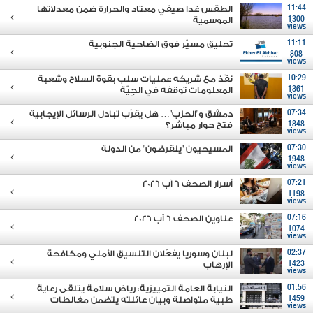
11:44
الطقس غدا صيفي معتاد والحرارة ضمن معدلاتها
1300
الموسمية
views
11:11
تحليق مسيّر فوق الضاحية الجنوبية
808
views
10:29
نفّذ مع شريكه عمليات سلب بقوة السلاح وشعبة
1361
المعلومات توقفه في الجِيّة
views
07:34
دمشق و"الحزب"… هل يقرّب تبادل الرسائل الإيجابية
1848
فتح حوار مباشر؟
views
07:30
المسيحيون "ينقرضون" من الدولة
1948
views
07:21
أسرار الصحف 6 آب 2026
1198
views
07:16
عناوين الصحف 6 آب 2026
1074
views
02:37
لبنان وسوريا يفعّلان التنسيق الأمني ومكافحة
1423
الإرهاب
views
01:56
النيابة العامة التمييزية: رياض سلامة يتلقى رعاية
1459
طبية متواصلة وبيان عائلته يتضمن مغالطات
views