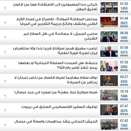
01:52
كركي دعا المضمونين الى الاستفادة فورا من قانون
1459
تعليق المهل
views
01:44
مجلس المطارنة الموارنة : للاسراع في إصدار القرار
2622
الظني وكشف وقائع جريمة التفجير في المرفأ
views
08:36
سامي الجميّل: لا مصالحة في ظل السلاح غير
1682
الشرعي
views
07:59
ترامب: مضيق هرمز سيُفتح قريبا جدا وإلا ستتعرض
5313
إيران لضربة قوية للغاية
views
07:53
جنبلاط: هل أصبحت السلطة اللبنانية او بعضها
2893
يبدو، تنفذ أوامر رام الله؟
views
03:27
نواف سلام مهاجماً نعيم قاسم: من غامر بلبنان لا
3435
يحاضر عن السيادة
views
10:19
ضبط صواريخ غراد مهرّبة من سوريا في جرد عرسال!
1946
views
07:47
توقيف السفير الفلسطيني السابق في بيروت
2876
views
07:42
الجيش اللبناني ينفّذ مداهمات واسعة في عرسال
1562
views