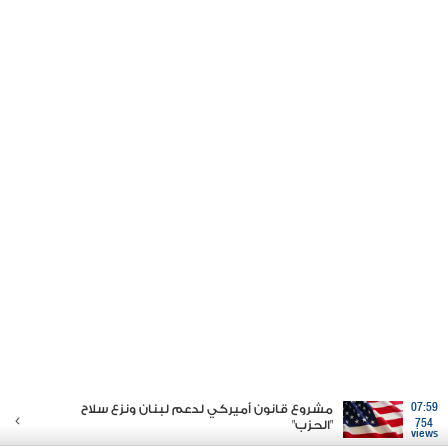
07:59
مشروع قانون أميركي لدعم لبنان ونزع سلاح
754
"الحزب"
views