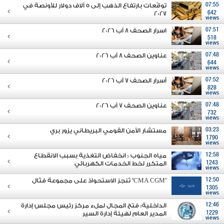
07:55
توقّعات بارتفاع الذهب إلى 5 آلاف دولار للأونصة في
2027
642
views
07:51
اسرار الصحف 8 آب 2026
518
views
07:48
عناوين الصحف 8 آب 2026
644
views
07:52
أسرار الصحف 7 آب 2026
828
views
07:48
عناوين الصحف 7 آب 2026
732
views
03:23
مستشار الأمن القومي البريطاني يزور بري
1790
views
12:58
مياه الجنوب : انخفاض التغذية بسبب الانقطاع
1243
المتكرر لخط الخدمات الكهربائي
views
12:50
"CMA CGM" تُنجز الاستحواذ على مجموعة فتّال
1305
views
12:46
الداخلية: فتح المجال لملء مركز رئيس مجلس إدارة
1229
المدير العام لهيئة إدارة السير
views