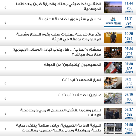
11:44
الطقس غدا صيفي معتاد والحرارة ضمن معدلاتها
1268
الموسمية
views
11:11
تحليق مسيّر فوق الضاحية الجنوبية
794
views
10:29
نفّذ مع شريكه عمليات سلب بقوة السلاح وشعبة
1334
المعلومات توقفه في الجِيّة
views
07:34
دمشق و"الحزب"… هل يقرّب تبادل الرسائل الإيجابية
1794
فتح حوار مباشر؟
views
07:30
المسيحيون "ينقرضون" من الدولة
1896
views
07:21
أسرار الصحف 6 آب 2026
1182
views
07:16
عناوين الصحف 6 آب 2026
1056
views
02:37
لبنان وسوريا يفعّلان التنسيق الأمني ومكافحة
1392
الإرهاب
views
01:56
النيابة العامة التمييزية: رياض سلامة يتلقى رعاية
1429
طبية متواصلة وبيان عائلته يتضمن مغالطات
views