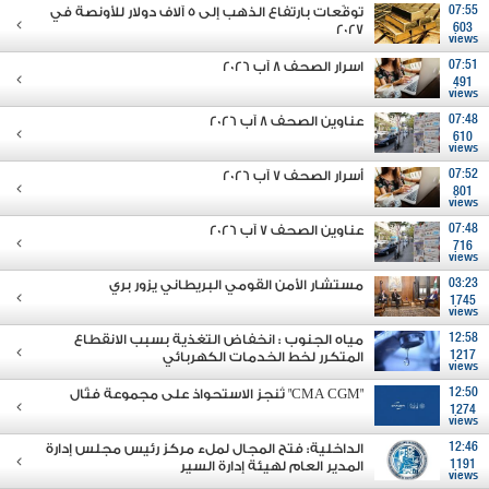
07:55
توقّعات بارتفاع الذهب إلى 5 آلاف دولار للأونصة في
2027
603
views
07:51
اسرار الصحف 8 آب 2026
491
views
07:48
عناوين الصحف 8 آب 2026
610
views
07:52
أسرار الصحف 7 آب 2026
801
views
07:48
عناوين الصحف 7 آب 2026
716
views
03:23
مستشار الأمن القومي البريطاني يزور بري
1745
views
12:58
مياه الجنوب : انخفاض التغذية بسبب الانقطاع
1217
المتكرر لخط الخدمات الكهربائي
views
12:50
"CMA CGM" تُنجز الاستحواذ على مجموعة فتّال
1274
views
12:46
الداخلية: فتح المجال لملء مركز رئيس مجلس إدارة
1191
المدير العام لهيئة إدارة السير
views