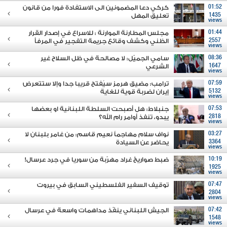
01:52
كركي دعا المضمونين الى الاستفادة فورا من قانون
1435
تعليق المهل
views
01:44
مجلس المطارنة الموارنة : للاسراع في إصدار القرار
2557
الظني وكشف وقائع جريمة التفجير في المرفأ
views
08:36
سامي الجميّل: لا مصالحة في ظل السلاح غير
1647
الشرعي
views
07:59
ترامب: مضيق هرمز سيُفتح قريبا جدا وإلا ستتعرض
5132
إيران لضربة قوية للغاية
views
07:53
جنبلاط: هل أصبحت السلطة اللبنانية او بعضها
2818
يبدو، تنفذ أوامر رام الله؟
views
03:27
نواف سلام مهاجماً نعيم قاسم: من غامر بلبنان لا
3364
يحاضر عن السيادة
views
10:19
ضبط صواريخ غراد مهرّبة من سوريا في جرد عرسال!
1925
views
07:47
توقيف السفير الفلسطيني السابق في بيروت
2804
views
07:42
الجيش اللبناني ينفّذ مداهمات واسعة في عرسال
1548
views