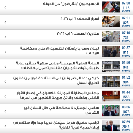
07:30
المسيحيون "ينقرضون" من الدولة
1116
views
07:21
أسرار الصحف 6 آب 2026
825
views
07:16
عناوين الصحف 6 آب 2026
731
views
02:37
لبنان وسوريا يفعّلان التنسيق الأمني ومكافحة
911
الإرهاب
views
01:56
النيابة العامة التمييزية: رياض سلامة يتلقى رعاية
941
طبية متواصلة وبيان عائلته يتضمن مغالطات
views
01:52
كركي دعا المضمونين الى الاستفادة فورا من قانون
994
تعليق المهل
views
01:44
مجلس المطارنة الموارنة : للاسراع في إصدار القرار
1558
الظني وكشف وقائع جريمة التفجير في المرفأ
views
08:36
سامي الجميّل: لا مصالحة في ظل السلاح غير
1078
الشرعي
views
07:59
ترامب: مضيق هرمز سيُفتح قريبا جدا وإلا ستتعرض
2545
إيران لضربة قوية للغاية
views