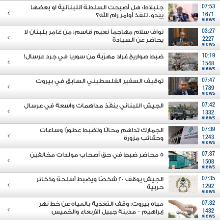
07:53
جنبلاط: هل أصبحت السلطة اللبنانية او بعضها
1671
يبدو، تنفذ أوامر رام الله؟
views
03:27
نواف سلام مهاجماً نعيم قاسم: من غامر بلبنان لا
2227
يحاضر عن السيادة
views
10:19
ضبط صواريخ غراد مهرّبة من سوريا في جرد عرسال!
1548
views
07:47
توقيف السفير الفلسطيني السابق في بيروت
1789
views
07:42
الجيش اللبناني ينفّذ مداهمات واسعة في عرسال
1332
views
07:39
الجمارك تداهم محالًا وتضبط عطورًا وساعات
1243
وحقائب مزورة
views
07:37
5 محاضر ضبط في حق أصحاب مولدات مخالفين
1508
views
07:35
الجيش يوقف 20 شخصًا ويضبط أسلحة وذخائر
1292
حربية
views
07:32
مياه بيروت: وقف التغذية بالمياه عن خط نهر
1432
إبراهيم - مدينة جبيل الأربعاء والخميس
views