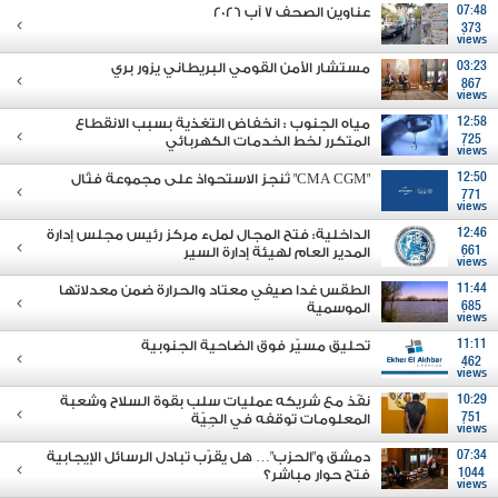
07:48
عناوين الصحف 7 آب 2026
373
views
03:23
مستشار الأمن القومي البريطاني يزور بري
867
views
12:58
مياه الجنوب : انخفاض التغذية بسبب الانقطاع
725
المتكرر لخط الخدمات الكهربائي
views
12:50
"CMA CGM" تُنجز الاستحواذ على مجموعة فتّال
771
views
12:46
الداخلية: فتح المجال لملء مركز رئيس مجلس إدارة
661
المدير العام لهيئة إدارة السير
views
11:44
الطقس غدا صيفي معتاد والحرارة ضمن معدلاتها
685
الموسمية
views
11:11
تحليق مسيّر فوق الضاحية الجنوبية
462
views
10:29
نفّذ مع شريكه عمليات سلب بقوة السلاح وشعبة
751
المعلومات توقفه في الجِيّة
views
07:34
دمشق و"الحزب"… هل يقرّب تبادل الرسائل الإيجابية
1044
فتح حوار مباشر؟
views