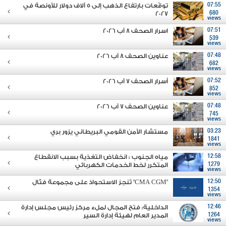
07:55
توقّعات بارتفاع الذهب إلى 5 آلاف دولار للأونصة في
2027
680
views
07:51
اسرار الصحف 8 آب 2026
539
views
07:48
عناوين الصحف 8 آب 2026
682
views
07:52
أسرار الصحف 7 آب 2026
852
views
07:48
عناوين الصحف 7 آب 2026
745
views
03:23
مستشار الأمن القومي البريطاني يزور بري
1841
views
12:58
مياه الجنوب : انخفاض التغذية بسبب الانقطاع
1279
المتكرر لخط الخدمات الكهربائي
views
12:50
"CMA CGM" تُنجز الاستحواذ على مجموعة فتّال
1354
views
12:46
الداخلية: فتح المجال لملء مركز رئيس مجلس إدارة
1264
المدير العام لهيئة إدارة السير
views