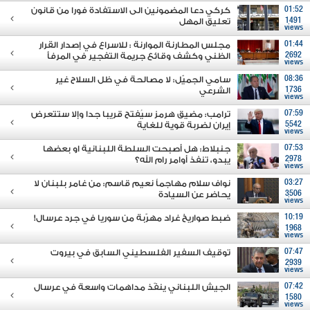
01:52
كركي دعا المضمونين الى الاستفادة فورا من قانون
1491
تعليق المهل
views
01:44
مجلس المطارنة الموارنة : للاسراع في إصدار القرار
2692
الظني وكشف وقائع جريمة التفجير في المرفأ
views
08:36
سامي الجميّل: لا مصالحة في ظل السلاح غير
1736
الشرعي
views
07:59
ترامب: مضيق هرمز سيُفتح قريبا جدا وإلا ستتعرض
5542
إيران لضربة قوية للغاية
views
07:53
جنبلاط: هل أصبحت السلطة اللبنانية او بعضها
2978
يبدو، تنفذ أوامر رام الله؟
views
03:27
نواف سلام مهاجماً نعيم قاسم: من غامر بلبنان لا
3506
يحاضر عن السيادة
views
10:19
ضبط صواريخ غراد مهرّبة من سوريا في جرد عرسال!
1968
views
07:47
توقيف السفير الفلسطيني السابق في بيروت
2939
views
07:42
الجيش اللبناني ينفّذ مداهمات واسعة في عرسال
1580
views