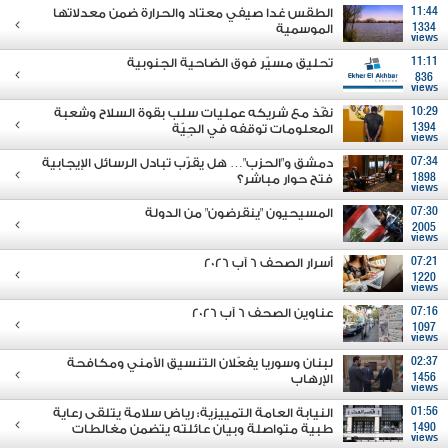
11:44
الطقس غدا صيفي معتاد والحرارة ضمن معدلاتها
1334
الموسمية
views
11:11
تحليق مسيّر فوق الضاحية الجنوبية
836
views
10:29
نفّذ مع شريكه عمليات سلب بقوة السلاح وشعبة
1394
المعلومات توقفه في الجِيّة
views
07:34
دمشق و"الحزب"… هل يقرّب تبادل الرسائل الإيجابية
1898
فتح حوار مباشر؟
views
07:30
المسيحيون "ينقرضون" من الدولة
2005
views
07:21
أسرار الصحف 6 آب 2026
1220
views
07:16
عناوين الصحف 6 آب 2026
1097
views
02:37
لبنان وسوريا يفعّلان التنسيق الأمني ومكافحة
1456
الإرهاب
views
01:56
النيابة العامة التمييزية: رياض سلامة يتلقى رعاية
1490
طبية متواصلة وبيان عائلته يتضمن مغالطات
views