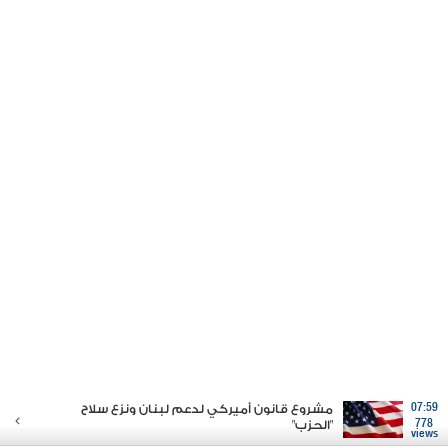
07:59
مشروع قانون أميركي لدعم لبنان ونزع سلاح
778
"الحزب"
views