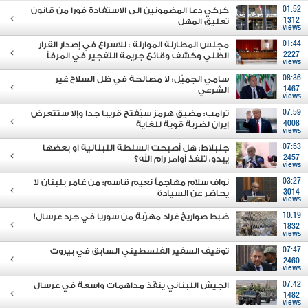
01:52
كركي دعا المضمونين الى الاستفادة فورا من قانون
1312
تعليق المهل
views
01:44
مجلس المطارنة الموارنة : للاسراع في إصدار القرار
2227
الظني وكشف وقائع جريمة التفجير في المرفأ
views
08:36
سامي الجميّل: لا مصالحة في ظل السلاح غير
1467
الشرعي
views
07:59
ترامب: مضيق هرمز سيُفتح قريبا جدا وإلا ستتعرض
4008
إيران لضربة قوية للغاية
views
07:53
جنبلاط: هل أصبحت السلطة اللبنانية او بعضها
2457
يبدو، تنفذ أوامر رام الله؟
views
03:27
نواف سلام مهاجماً نعيم قاسم: من غامر بلبنان لا
3014
يحاضر عن السيادة
views
10:19
ضبط صواريخ غراد مهرّبة من سوريا في جرد عرسال!
1832
views
07:47
توقيف السفير الفلسطيني السابق في بيروت
2460
views
07:42
الجيش اللبناني ينفّذ مداهمات واسعة في عرسال
1482
views