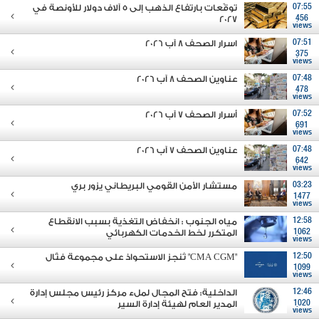
07:55
توقّعات بارتفاع الذهب إلى 5 آلاف دولار للأونصة في
2027
456
views
07:51
اسرار الصحف 8 آب 2026
375
views
07:48
عناوين الصحف 8 آب 2026
478
views
07:52
أسرار الصحف 7 آب 2026
691
views
07:48
عناوين الصحف 7 آب 2026
642
views
03:23
مستشار الأمن القومي البريطاني يزور بري
1477
views
12:58
مياه الجنوب : انخفاض التغذية بسبب الانقطاع
1062
المتكرر لخط الخدمات الكهربائي
views
12:50
"CMA CGM" تُنجز الاستحواذ على مجموعة فتّال
1099
views
12:46
الداخلية: فتح المجال لملء مركز رئيس مجلس إدارة
1020
المدير العام لهيئة إدارة السير
views