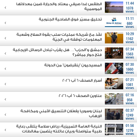
11:44
الطقس غدا صيفي معتاد والحرارة ضمن معدلاتها
1078
الموسمية
views
11:11
تحليق مسيّر فوق الضاحية الجنوبية
680
views
10:29
نفّذ مع شريكه عمليات سلب بقوة السلاح وشعبة
1162
المعلومات توقفه في الجِيّة
views
07:34
دمشق و"الحزب"… هل يقرّب تبادل الرسائل الإيجابية
1563
فتح حوار مباشر؟
views
07:30
المسيحيون "ينقرضون" من الدولة
1660
views
07:21
أسرار الصحف 6 آب 2026
1081
views
07:16
عناوين الصحف 6 آب 2026
958
views
02:37
لبنان وسوريا يفعّلان التنسيق الأمني ومكافحة
1249
الإرهاب
views
01:56
النيابة العامة التمييزية: رياض سلامة يتلقى رعاية
1279
طبية متواصلة وبيان عائلته يتضمن مغالطات
views