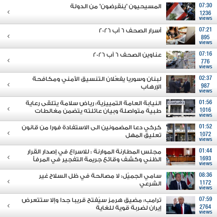
07:30
المسيحيون "ينقرضون" من الدولة
1236
views
07:21
أسرار الصحف 6 آب 2026
895
views
07:16
عناوين الصحف 6 آب 2026
776
views
02:37
لبنان وسوريا يفعّلان التنسيق الأمني ومكافحة
987
الإرهاب
views
01:56
النيابة العامة التمييزية: رياض سلامة يتلقى رعاية
1016
طبية متواصلة وبيان عائلته يتضمن مغالطات
views
01:52
كركي دعا المضمونين الى الاستفادة فورا من قانون
1072
تعليق المهل
views
01:44
مجلس المطارنة الموارنة : للاسراع في إصدار القرار
1693
الظني وكشف وقائع جريمة التفجير في المرفأ
views
08:36
سامي الجميّل: لا مصالحة في ظل السلاح غير
1172
الشرعي
views
07:59
ترامب: مضيق هرمز سيُفتح قريبا جدا وإلا ستتعرض
2764
إيران لضربة قوية للغاية
views