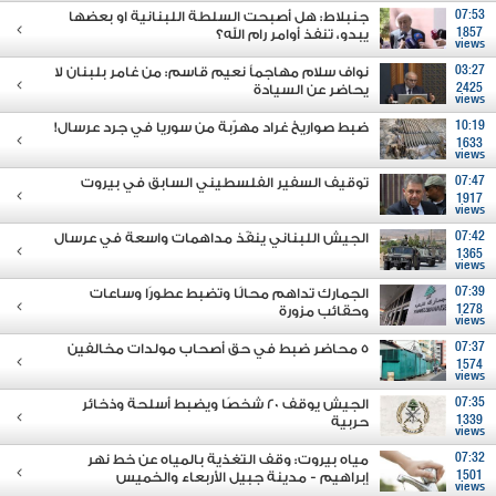
07:53
جنبلاط: هل أصبحت السلطة اللبنانية او بعضها
1857
يبدو، تنفذ أوامر رام الله؟
views
03:27
نواف سلام مهاجماً نعيم قاسم: من غامر بلبنان لا
2425
يحاضر عن السيادة
views
10:19
ضبط صواريخ غراد مهرّبة من سوريا في جرد عرسال!
1633
views
07:47
توقيف السفير الفلسطيني السابق في بيروت
1917
views
07:42
الجيش اللبناني ينفّذ مداهمات واسعة في عرسال
1365
views
07:39
الجمارك تداهم محالًا وتضبط عطورًا وساعات
1278
وحقائب مزورة
views
07:37
5 محاضر ضبط في حق أصحاب مولدات مخالفين
1574
views
07:35
الجيش يوقف 20 شخصًا ويضبط أسلحة وذخائر
1339
حربية
views
07:32
مياه بيروت: وقف التغذية بالمياه عن خط نهر
1501
إبراهيم - مدينة جبيل الأربعاء والخميس
views