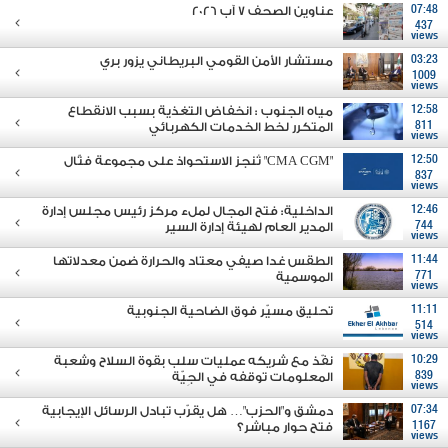
07:48
عناوين الصحف 7 آب 2026
437
views
03:23
مستشار الأمن القومي البريطاني يزور بري
1009
views
12:58
مياه الجنوب : انخفاض التغذية بسبب الانقطاع
811
المتكرر لخط الخدمات الكهربائي
views
12:50
"CMA CGM" تُنجز الاستحواذ على مجموعة فتّال
837
views
12:46
الداخلية: فتح المجال لملء مركز رئيس مجلس إدارة
744
المدير العام لهيئة إدارة السير
views
11:44
الطقس غدا صيفي معتاد والحرارة ضمن معدلاتها
771
الموسمية
views
11:11
تحليق مسيّر فوق الضاحية الجنوبية
514
views
10:29
نفّذ مع شريكه عمليات سلب بقوة السلاح وشعبة
839
المعلومات توقفه في الجِيّة
views
07:34
دمشق و"الحزب"… هل يقرّب تبادل الرسائل الإيجابية
1167
فتح حوار مباشر؟
views