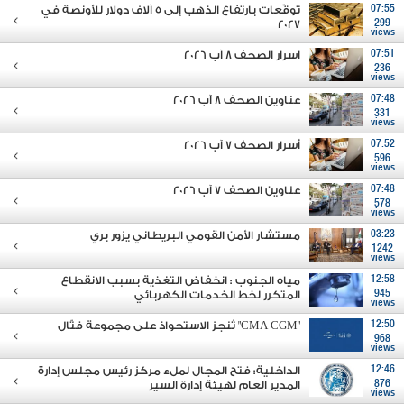
07:55
توقّعات بارتفاع الذهب إلى 5 آلاف دولار للأونصة في
2027
299
views
07:51
اسرار الصحف 8 آب 2026
236
views
07:48
عناوين الصحف 8 آب 2026
331
views
07:52
أسرار الصحف 7 آب 2026
596
views
07:48
عناوين الصحف 7 آب 2026
578
views
03:23
مستشار الأمن القومي البريطاني يزور بري
1242
views
12:58
مياه الجنوب : انخفاض التغذية بسبب الانقطاع
945
المتكرر لخط الخدمات الكهربائي
views
12:50
"CMA CGM" تُنجز الاستحواذ على مجموعة فتّال
968
views
12:46
الداخلية: فتح المجال لملء مركز رئيس مجلس إدارة
876
المدير العام لهيئة إدارة السير
views