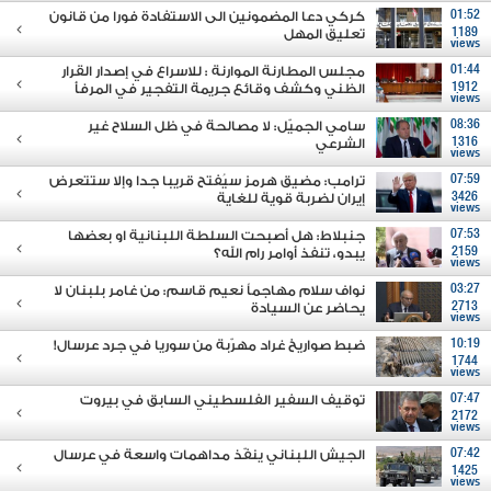
01:52
كركي دعا المضمونين الى الاستفادة فورا من قانون
1189
تعليق المهل
views
01:44
مجلس المطارنة الموارنة : للاسراع في إصدار القرار
1912
الظني وكشف وقائع جريمة التفجير في المرفأ
views
08:36
سامي الجميّل: لا مصالحة في ظل السلاح غير
1316
الشرعي
views
07:59
ترامب: مضيق هرمز سيُفتح قريبا جدا وإلا ستتعرض
3426
إيران لضربة قوية للغاية
views
07:53
جنبلاط: هل أصبحت السلطة اللبنانية او بعضها
2159
يبدو، تنفذ أوامر رام الله؟
views
03:27
نواف سلام مهاجماً نعيم قاسم: من غامر بلبنان لا
2713
يحاضر عن السيادة
views
10:19
ضبط صواريخ غراد مهرّبة من سوريا في جرد عرسال!
1744
views
07:47
توقيف السفير الفلسطيني السابق في بيروت
2172
views
07:42
الجيش اللبناني ينفّذ مداهمات واسعة في عرسال
1425
views