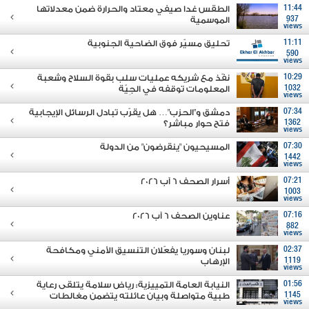
11:44
الطقس غدا صيفي معتاد والحرارة ضمن معدلاتها
937
الموسمية
views
11:11
تحليق مسيّر فوق الضاحية الجنوبية
590
views
10:29
نفّذ مع شريكه عمليات سلب بقوة السلاح وشعبة
1032
المعلومات توقفه في الجِيّة
views
07:34
دمشق و"الحزب"… هل يقرّب تبادل الرسائل الإيجابية
1362
فتح حوار مباشر؟
views
07:30
المسيحيون "ينقرضون" من الدولة
1442
views
07:21
أسرار الصحف 6 آب 2026
1003
views
07:16
عناوين الصحف 6 آب 2026
882
views
02:37
لبنان وسوريا يفعّلان التنسيق الأمني ومكافحة
1119
الإرهاب
views
01:56
النيابة العامة التمييزية: رياض سلامة يتلقى رعاية
1145
طبية متواصلة وبيان عائلته يتضمن مغالطات
views