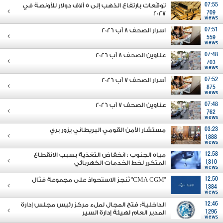
07:55
توقّعات بارتفاع الذهب إلى 5 آلاف دولار للأونصة في
2027
709
views
07:51
اسرار الصحف 8 آب 2026
559
views
07:48
عناوين الصحف 8 آب 2026
703
views
07:52
أسرار الصحف 7 آب 2026
875
views
07:48
عناوين الصحف 7 آب 2026
762
views
03:23
مستشار الأمن القومي البريطاني يزور بري
1888
views
12:58
مياه الجنوب : انخفاض التغذية بسبب الانقطاع
1310
المتكرر لخط الخدمات الكهربائي
views
12:50
"CMA CGM" تُنجز الاستحواذ على مجموعة فتّال
1384
views
12:46
الداخلية: فتح المجال لملء مركز رئيس مجلس إدارة
1296
المدير العام لهيئة إدارة السير
views