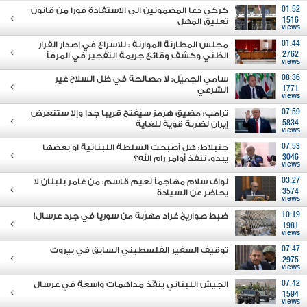
01:52
كركي دعا المضمونين الى الاستفادة فورا من قانون
1516
تعليق المهل
views
01:44
مجلس المطارنة الموارنة : للاسراع في إصدار القرار
2762
الظني وكشف وقائع جريمة التفجير في المرفأ
views
08:36
سامي الجميّل: لا مصالحة في ظل السلاح غير
1771
الشرعي
views
07:59
ترامب: مضيق هرمز سيُفتح قريبا جدا وإلا ستتعرض
5834
إيران لضربة قوية للغاية
views
07:53
جنبلاط: هل أصبحت السلطة اللبنانية او بعضها
3046
يبدو، تنفذ أوامر رام الله؟
views
03:27
نواف سلام مهاجماً نعيم قاسم: من غامر بلبنان لا
3574
يحاضر عن السيادة
views
10:19
ضبط صواريخ غراد مهرّبة من سوريا في جرد عرسال!
1981
views
07:47
توقيف السفير الفلسطيني السابق في بيروت
2975
views
07:42
الجيش اللبناني ينفّذ مداهمات واسعة في عرسال
1594
views