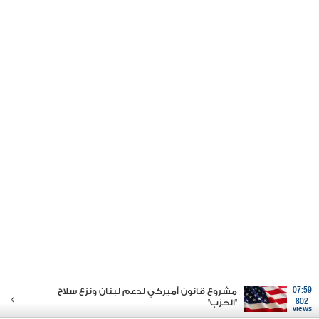
07:59
مشروع قانون أميركي لدعم لبنان ونزع سلاح
802
"الحزب"
views