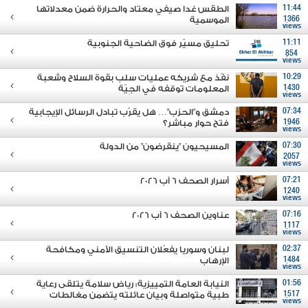
11:44
الطقس غدا صيفي معتاد والحرارة ضمن معدلاتها
1366
الموسمية
views
11:11
تحليق مسيّر فوق الضاحية الجنوبية
854
views
10:29
نفّذ مع شريكه عمليات سلب بقوة السلاح وشعبة
1430
المعلومات توقفه في الجِيّة
views
07:34
دمشق و"الحزب"… هل يقرّب تبادل الرسائل الإيجابية
1946
فتح حوار مباشر؟
views
07:30
المسيحيون "ينقرضون" من الدولة
2057
views
07:21
أسرار الصحف 6 آب 2026
1240
views
07:16
عناوين الصحف 6 آب 2026
1117
views
02:37
لبنان وسوريا يفعّلان التنسيق الأمني ومكافحة
1484
الإرهاب
views
01:56
النيابة العامة التمييزية: رياض سلامة يتلقى رعاية
1517
طبية متواصلة وبيان عائلته يتضمن مغالطات
views