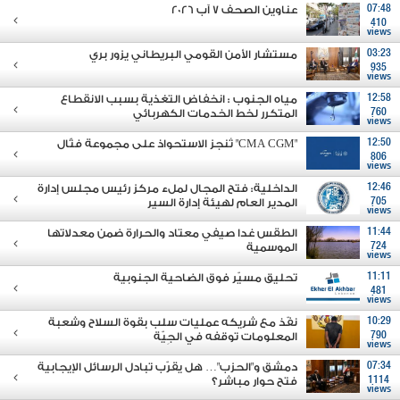
07:48
عناوين الصحف 7 آب 2026
410
views
03:23
مستشار الأمن القومي البريطاني يزور بري
935
views
12:58
مياه الجنوب : انخفاض التغذية بسبب الانقطاع
760
المتكرر لخط الخدمات الكهربائي
views
12:50
"CMA CGM" تُنجز الاستحواذ على مجموعة فتّال
806
views
12:46
الداخلية: فتح المجال لملء مركز رئيس مجلس إدارة
705
المدير العام لهيئة إدارة السير
views
11:44
الطقس غدا صيفي معتاد والحرارة ضمن معدلاتها
724
الموسمية
views
11:11
تحليق مسيّر فوق الضاحية الجنوبية
481
views
10:29
نفّذ مع شريكه عمليات سلب بقوة السلاح وشعبة
790
المعلومات توقفه في الجِيّة
views
07:34
دمشق و"الحزب"… هل يقرّب تبادل الرسائل الإيجابية
1114
فتح حوار مباشر؟
views