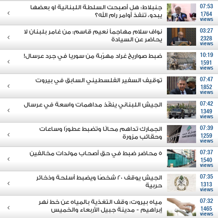
07:53
جنبلاط: هل أصبحت السلطة اللبنانية او بعضها
1764
يبدو، تنفذ أوامر رام الله؟
views
03:27
نواف سلام مهاجماً نعيم قاسم: من غامر بلبنان لا
2328
يحاضر عن السيادة
views
10:19
ضبط صواريخ غراد مهرّبة من سوريا في جرد عرسال!
1591
views
07:47
توقيف السفير الفلسطيني السابق في بيروت
1852
views
07:42
الجيش اللبناني ينفّذ مداهمات واسعة في عرسال
1349
views
07:39
الجمارك تداهم محالًا وتضبط عطورًا وساعات
1259
وحقائب مزورة
views
07:37
5 محاضر ضبط في حق أصحاب مولدات مخالفين
1540
views
07:35
الجيش يوقف 20 شخصًا ويضبط أسلحة وذخائر
1313
حربية
views
07:32
مياه بيروت: وقف التغذية بالمياه عن خط نهر
1465
إبراهيم - مدينة جبيل الأربعاء والخميس
views