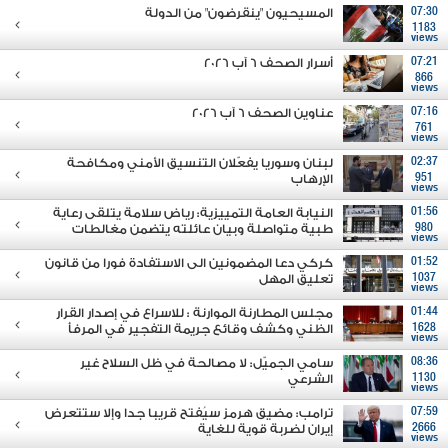
07:30
المسيحيون "ينقرضون" من الدولة
1183
views
07:21
أسرار الصحف 6 آب 2026
866
views
07:16
عناوين الصحف 6 آب 2026
761
views
02:37
لبنان وسوريا يفعّلان التنسيق الأمني ومكافحة
951
الإرهاب
views
01:56
النيابة العامة التمييزية: رياض سلامة يتلقى رعاية
980
طبية متواصلة وبيان عائلته يتضمن مغالطات
views
01:52
كركي دعا المضمونين الى الاستفادة فورا من قانون
1037
تعليق المهل
views
01:44
مجلس المطارنة الموارنة : للاسراع في إصدار القرار
1628
الظني وكشف وقائع جريمة التفجير في المرفأ
views
08:36
سامي الجميّل: لا مصالحة في ظل السلاح غير
1130
الشرعي
views
07:59
ترامب: مضيق هرمز سيُفتح قريبا جدا وإلا ستتعرض
2666
إيران لضربة قوية للغاية
views