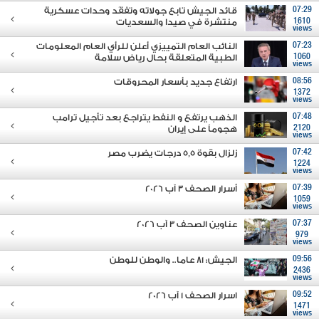
07:29
قائد الجيش تابع جولاته وتفقَد وحدات عسكرية
1610
منتشرة في صيدا والسعديات
views
07:23
النائب العام التمييزي أعلن للرأي العام المعلومات
1060
الطبية المتعلقة بحال رياض سلامة
views
08:56
ارتفاع جديد بأسعار المحروقات
1372
views
07:48
الذهب يرتفع و النفط يتراجع بعد تأجيل ترامب
2120
هجوماً على إيران
views
07:42
زلزال بقوة 5,5 درجات يضرب مصر
1224
views
07:39
أسرار الصحف 3 آب 2026
1059
views
07:37
عناوين الصحف 3 آب 2026
979
views
09:56
الجيش: 81 عاما.. والوطن للوطن
2436
views
09:52
اسرار الصحف 1 آب 2026
1471
views