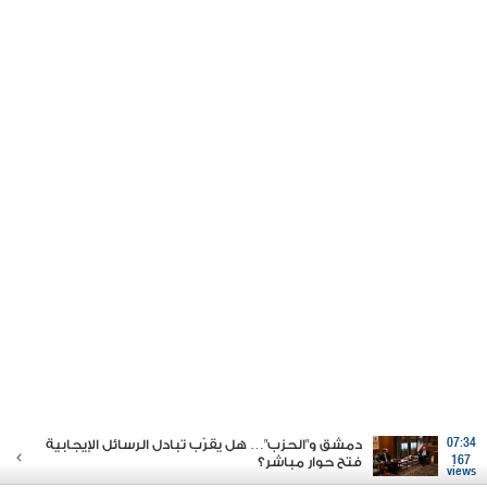
07:34
دمشق و"الحزب"… هل يقرّب تبادل الرسائل الإيجابية
167
فتح حوار مباشر؟
views