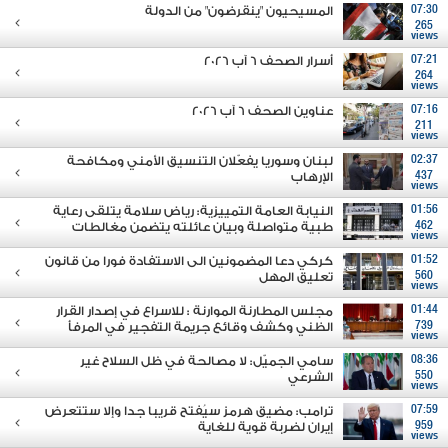
07:30
المسيحيون "ينقرضون" من الدولة
265
views
07:21
أسرار الصحف 6 آب 2026
264
views
07:16
عناوين الصحف 6 آب 2026
211
views
02:37
لبنان وسوريا يفعّلان التنسيق الأمني ومكافحة
437
الإرهاب
views
01:56
النيابة العامة التمييزية: رياض سلامة يتلقى رعاية
462
طبية متواصلة وبيان عائلته يتضمن مغالطات
views
01:52
كركي دعا المضمونين الى الاستفادة فورا من قانون
560
تعليق المهل
views
01:44
مجلس المطارنة الموارنة : للاسراع في إصدار القرار
739
الظني وكشف وقائع جريمة التفجير في المرفأ
views
08:36
سامي الجميّل: لا مصالحة في ظل السلاح غير
550
الشرعي
views
07:59
ترامب: مضيق هرمز سيُفتح قريبا جدا وإلا ستتعرض
959
إيران لضربة قوية للغاية
views