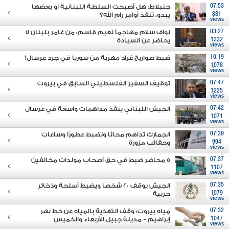
07:53
جنبلاط: هل أصبحت السلطة اللبنانية او بعضها
831
يبدو، تنفذ أوامر رام الله؟
views
03:27
نواف سلام مهاجماً نعيم قاسم: من غامر بلبنان لا
1332
يحاضر عن السيادة
views
10:19
ضبط صواريخ غراد مهرّبة من سوريا في جرد عرسال!
1078
views
07:47
توقيف السفير الفلسطيني السابق في بيروت
1225
views
07:42
الجيش اللبناني ينفّذ مداهمات واسعة في عرسال
1071
views
07:39
الجمارك تداهم محالًا وتضبط عطورًا وساعات
994
وحقائب مزورة
views
07:37
5 محاضر ضبط في حق أصحاب مولدات مخالفين
1107
views
07:35
الجيش يوقف 20 شخصًا ويضبط أسلحة وذخائر
1079
حربية
views
07:32
مياه بيروت: وقف التغذية بالمياه عن خط نهر
1047
إبراهيم - مدينة جبيل الأربعاء والخميس
views