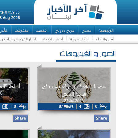
te 07:59:55
8 Aug 2026
الرئيسية
محلي
عربي ودولي
اقتصاد
متفرقات
كأس ال
أمن وقضاء
أخبار علمية
أخبار رياضية
اخبار الفن والمشاهير
الصور و الفيديوهات
عصابات خطف وسرقة وسلب في
أسلحة "ال
قبضة الجيش
26
22 Jul 2026
0
67 views
4
0