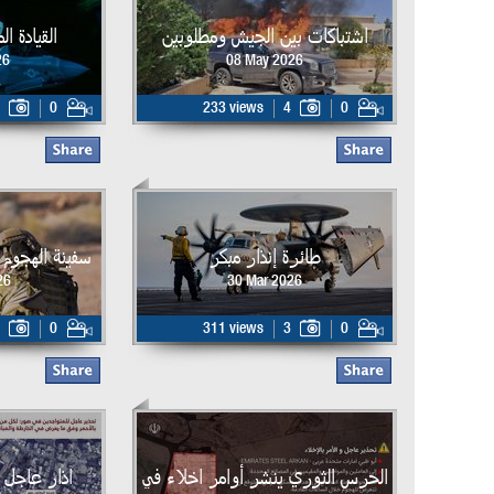
اشتباكات بين الجيش ومطلوبين
القيادة ا
26
08 May 2026
0
233 views
4
0
طائرة إنذار مبكر
سفينة الهجوم البر
26
30 Mar 2026
0
311 views
3
0
الحرس الثوري ينشر أوامر اخلاء في
اذار عاجل 