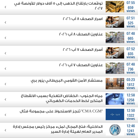
07:55
توقّعات بارتفاع الذهب إلى 5 آلاف دولار للأونصة في
2027
659
views
07:51
اسرار الصحف 8 آب 2026
525
views
07:48
عناوين الصحف 8 آب 2026
665
views
07:52
أسرار الصحف 7 آب 2026
835
views
07:48
عناوين الصحف 7 آب 2026
736
views
03:23
مستشار الأمن القومي البريطاني يزور بري
1812
views
12:58
مياه الجنوب : انخفاض التغذية بسبب الانقطاع
1258
المتكرر لخط الخدمات الكهربائي
views
12:50
"CMA CGM" تُنجز الاستحواذ على مجموعة فتّال
1322
views
12:46
الداخلية: فتح المجال لملء مركز رئيس مجلس إدارة
1241
المدير العام لهيئة إدارة السير
views