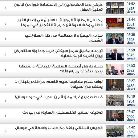
01:52
كركي دعا المضمونين الى الاستفادة فورا من قانون
1475
تعليق المهل
views
01:44
مجلس المطارنة الموارنة : للاسراع في إصدار القرار
2651
الظني وكشف وقائع جريمة التفجير في المرفأ
views
08:36
سامي الجميّل: لا مصالحة في ظل السلاح غير
1698
الشرعي
views
07:59
ترامب: مضيق هرمز سيُفتح قريبا جدا وإلا ستتعرض
5375
إيران لضربة قوية للغاية
views
07:53
جنبلاط: هل أصبحت السلطة اللبنانية او بعضها
2922
يبدو، تنفذ أوامر رام الله؟
views
03:27
نواف سلام مهاجماً نعيم قاسم: من غامر بلبنان لا
3463
يحاضر عن السيادة
views
10:19
ضبط صواريخ غراد مهرّبة من سوريا في جرد عرسال!
1954
views
07:47
توقيف السفير الفلسطيني السابق في بيروت
2900
views
07:42
الجيش اللبناني ينفّذ مداهمات واسعة في عرسال
1569
views