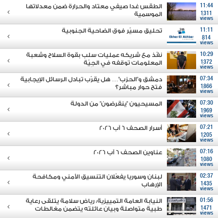
11:44
الطقس غدا صيفي معتاد والحرارة ضمن معدلاتها
1311
الموسمية
views
11:11
تحليق مسيّر فوق الضاحية الجنوبية
814
views
10:29
نفّذ مع شريكه عمليات سلب بقوة السلاح وشعبة
1372
المعلومات توقفه في الجِيّة
views
07:34
دمشق و"الحزب"… هل يقرّب تبادل الرسائل الإيجابية
1866
فتح حوار مباشر؟
views
07:30
المسيحيون "ينقرضون" من الدولة
1969
views
07:21
أسرار الصحف 6 آب 2026
1205
views
07:16
عناوين الصحف 6 آب 2026
1080
views
02:37
لبنان وسوريا يفعّلان التنسيق الأمني ومكافحة
1435
الإرهاب
views
01:56
النيابة العامة التمييزية: رياض سلامة يتلقى رعاية
1471
طبية متواصلة وبيان عائلته يتضمن مغالطات
views