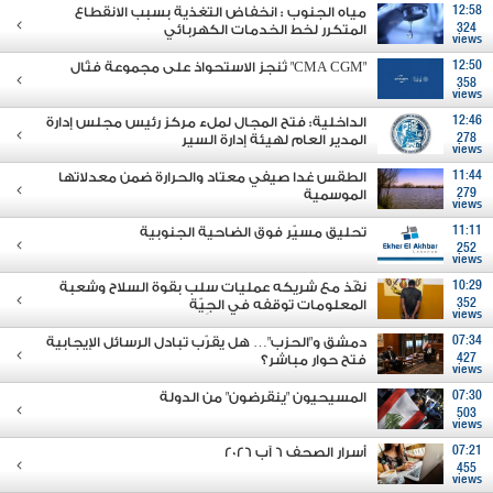
12:58
مياه الجنوب : انخفاض التغذية بسبب الانقطاع
324
المتكرر لخط الخدمات الكهربائي
views
12:50
"CMA CGM" تُنجز الاستحواذ على مجموعة فتّال
358
views
12:46
الداخلية: فتح المجال لملء مركز رئيس مجلس إدارة
278
المدير العام لهيئة إدارة السير
views
11:44
الطقس غدا صيفي معتاد والحرارة ضمن معدلاتها
279
الموسمية
views
11:11
تحليق مسيّر فوق الضاحية الجنوبية
252
views
10:29
نفّذ مع شريكه عمليات سلب بقوة السلاح وشعبة
352
المعلومات توقفه في الجِيّة
views
07:34
دمشق و"الحزب"… هل يقرّب تبادل الرسائل الإيجابية
427
فتح حوار مباشر؟
views
07:30
المسيحيون "ينقرضون" من الدولة
503
views
07:21
أسرار الصحف 6 آب 2026
455
views