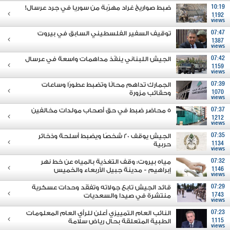
10:19
ضبط صواريخ غراد مهرّبة من سوريا في جرد عرسال!
1192
views
07:47
توقيف السفير الفلسطيني السابق في بيروت
1387
views
07:42
الجيش اللبناني ينفّذ مداهمات واسعة في عرسال
1159
views
07:39
الجمارك تداهم محالًا وتضبط عطورًا وساعات
1070
وحقائب مزورة
views
07:37
5 محاضر ضبط في حق أصحاب مولدات مخالفين
1212
views
07:35
الجيش يوقف 20 شخصًا ويضبط أسلحة وذخائر
1134
حربية
views
07:32
مياه بيروت: وقف التغذية بالمياه عن خط نهر
1146
إبراهيم - مدينة جبيل الأربعاء والخميس
views
07:29
قائد الجيش تابع جولاته وتفقَد وحدات عسكرية
1743
منتشرة في صيدا والسعديات
views
07:23
النائب العام التمييزي أعلن للرأي العام المعلومات
1115
الطبية المتعلقة بحال رياض سلامة
views