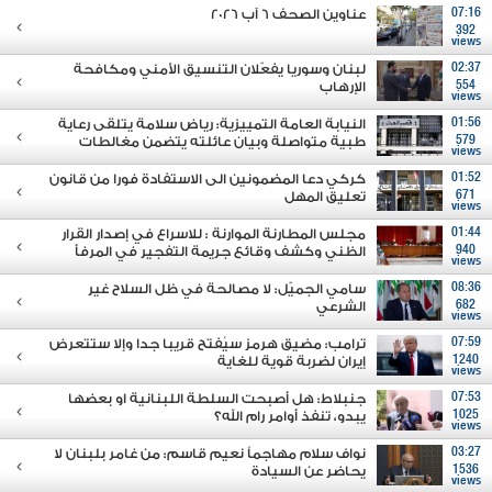
07:16
عناوين الصحف 6 آب 2026
392
views
02:37
لبنان وسوريا يفعّلان التنسيق الأمني ومكافحة
554
الإرهاب
views
01:56
النيابة العامة التمييزية: رياض سلامة يتلقى رعاية
579
طبية متواصلة وبيان عائلته يتضمن مغالطات
views
01:52
كركي دعا المضمونين الى الاستفادة فورا من قانون
671
تعليق المهل
views
01:44
مجلس المطارنة الموارنة : للاسراع في إصدار القرار
940
الظني وكشف وقائع جريمة التفجير في المرفأ
views
08:36
سامي الجميّل: لا مصالحة في ظل السلاح غير
682
الشرعي
views
07:59
ترامب: مضيق هرمز سيُفتح قريبا جدا وإلا ستتعرض
1240
إيران لضربة قوية للغاية
views
07:53
جنبلاط: هل أصبحت السلطة اللبنانية او بعضها
1025
يبدو، تنفذ أوامر رام الله؟
views
03:27
نواف سلام مهاجماً نعيم قاسم: من غامر بلبنان لا
1536
يحاضر عن السيادة
views