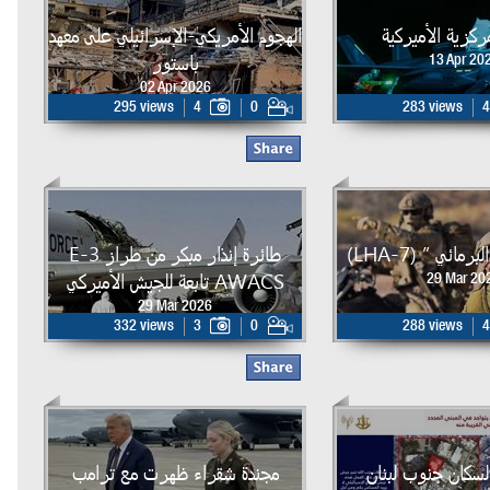
لمركزية الأميركية
الهجوم الأمريكي-الإسرائيلي على معهد
باستور
13 Apr 20
02 Apr 2026
295 views
4
0
283 views
4
مائي ” (LHA-7)
طائرة إنذار مبكر من طراز E-3
AWACS تابعة للجيش الأميركي
29 Mar 20
29 Mar 2026
332 views
3
0
288 views
4
لسكان جنوب لبنان
مجندة شقراء ظهرت مع ترامب