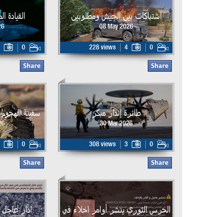
اشتباكات بين الجيش ومطلوبين
القيادة ا
26
08 May 2026
0
228 views
4
0
طائرة إنذار مبكر
سفينة الهجوم البر
26
30 Mar 2026
0
308 views
3
0
الحرس الثوري ينشر أوامر اخلاء في
اذار عاجل 