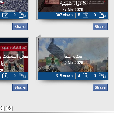
5 دول خليجية
26
27 Mar 2026
0
307 views
5
0
ميناء حيفا
مقتل المتحدث ب
غار
20 Mar 2026
26
0
319 views
4
0
5
6