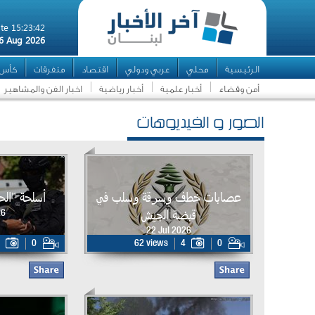
te 15:23:42
6 Aug 2026
الرئيسية
محلي
عربي ودولي
اقتصاد
متفرقات
كأس ال
أمن وقضاء
أخبار علمية
أخبار رياضية
اخبار الفن والمشاهير
الصور و الفيديوهات
عصابات خطف وسرقة وسلب في
أسلحة "ال
قبضة الجيش
26
22 Jul 2026
0
62 views
4
0