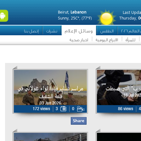
Beirut,
Lebanon
Last Upda
Sunny,
25C°,
(77°F)
Thursday,
0
وسائل الإعلام
عالم 2026
الطقس
نشرات
إتصل بنا
للمرأة
الابراج اليومية
اخبار صحية
حزب" التي ضبطت
مراسم تسليم قيادة لواء غولاني في
قلعة الشقيف
16 Jul 20
03 Jun 2026
172 views
3
0
86 views
4