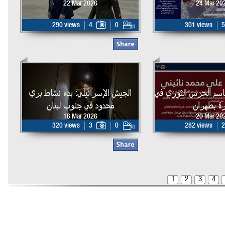
22 Mar 2026
24 Mar 20
290 views
4
0
301 views
5
اسم الحرس الثوري في
الجيش الإسرائيلي: بدء نشاط بري
ة بطهران
محدود في جنوب لبنان
16 Mar 2026
20 Mar 20
320 views
3
0
282 views
2
1
2
3
4