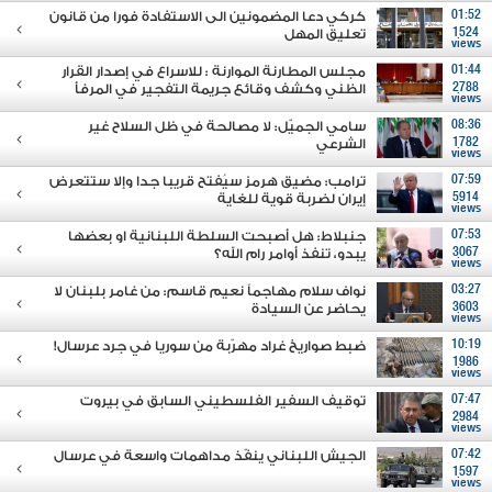
01:52
كركي دعا المضمونين الى الاستفادة فورا من قانون
1524
تعليق المهل
views
01:44
مجلس المطارنة الموارنة : للاسراع في إصدار القرار
2788
الظني وكشف وقائع جريمة التفجير في المرفأ
views
08:36
سامي الجميّل: لا مصالحة في ظل السلاح غير
1782
الشرعي
views
07:59
ترامب: مضيق هرمز سيُفتح قريبا جدا وإلا ستتعرض
5914
إيران لضربة قوية للغاية
views
07:53
جنبلاط: هل أصبحت السلطة اللبنانية او بعضها
3067
يبدو، تنفذ أوامر رام الله؟
views
03:27
نواف سلام مهاجماً نعيم قاسم: من غامر بلبنان لا
3603
يحاضر عن السيادة
views
10:19
ضبط صواريخ غراد مهرّبة من سوريا في جرد عرسال!
1986
views
07:47
توقيف السفير الفلسطيني السابق في بيروت
2984
views
07:42
الجيش اللبناني ينفّذ مداهمات واسعة في عرسال
1597
views