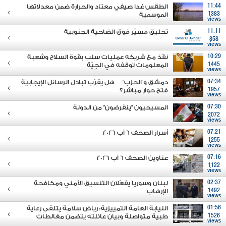
11:44
الطقس غدا صيفي معتاد والحرارة ضمن معدلاتها
1383
الموسمية
views
11:11
تحليق مسيّر فوق الضاحية الجنوبية
858
views
10:29
نفّذ مع شريكه عمليات سلب بقوة السلاح وشعبة
1445
المعلومات توقفه في الجِيّة
views
07:34
دمشق و"الحزب"… هل يقرّب تبادل الرسائل الإيجابية
1957
فتح حوار مباشر؟
views
07:30
المسيحيون "ينقرضون" من الدولة
2072
views
07:21
أسرار الصحف 6 آب 2026
1255
views
07:16
عناوين الصحف 6 آب 2026
1122
views
02:37
لبنان وسوريا يفعّلان التنسيق الأمني ومكافحة
1492
الإرهاب
views
01:56
النيابة العامة التمييزية: رياض سلامة يتلقى رعاية
1526
طبية متواصلة وبيان عائلته يتضمن مغالطات
views