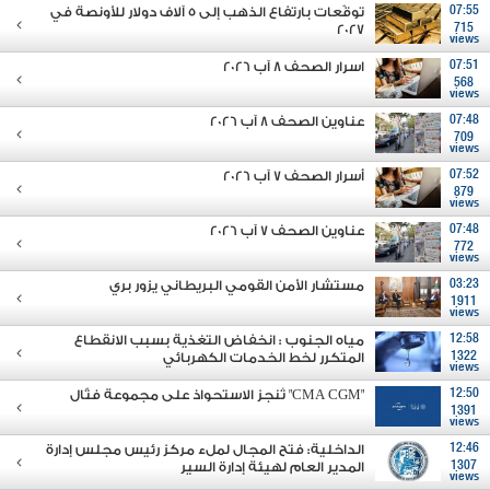
07:55
توقّعات بارتفاع الذهب إلى 5 آلاف دولار للأونصة في
2027
715
views
07:51
اسرار الصحف 8 آب 2026
568
views
07:48
عناوين الصحف 8 آب 2026
709
views
07:52
أسرار الصحف 7 آب 2026
879
views
07:48
عناوين الصحف 7 آب 2026
772
views
03:23
مستشار الأمن القومي البريطاني يزور بري
1911
views
12:58
مياه الجنوب : انخفاض التغذية بسبب الانقطاع
1322
المتكرر لخط الخدمات الكهربائي
views
12:50
"CMA CGM" تُنجز الاستحواذ على مجموعة فتّال
1391
views
12:46
الداخلية: فتح المجال لملء مركز رئيس مجلس إدارة
1307
المدير العام لهيئة إدارة السير
views