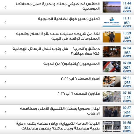
11:44
الطقس غدا صيفي معتاد والحرارة ضمن معدلاتها
1384
الموسمية
views
11:11
تحليق مسيّر فوق الضاحية الجنوبية
859
views
10:29
نفّذ مع شريكه عمليات سلب بقوة السلاح وشعبة
1446
المعلومات توقفه في الجِيّة
views
07:34
دمشق و"الحزب"… هل يقرّب تبادل الرسائل الإيجابية
1958
فتح حوار مباشر؟
views
07:30
المسيحيون "ينقرضون" من الدولة
2073
views
07:21
أسرار الصحف 6 آب 2026
1256
views
07:16
عناوين الصحف 6 آب 2026
1123
views
02:37
لبنان وسوريا يفعّلان التنسيق الأمني ومكافحة
1492
الإرهاب
views
01:56
النيابة العامة التمييزية: رياض سلامة يتلقى رعاية
1526
طبية متواصلة وبيان عائلته يتضمن مغالطات
views