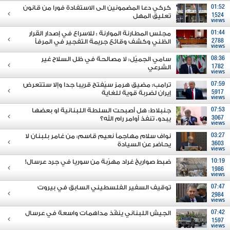
01:52
كركي دعا المضمونين الى الاستفادة فورا من قانون
1524
تعليق المهل
views
01:44
مجلس المطارنة الموارنة : للاسراع في إصدار القرار
2788
الظني وكشف وقائع جريمة التفجير في المرفأ
views
08:36
سامي الجميّل: لا مصالحة في ظل السلاح غير
1782
الشرعي
views
07:59
ترامب: مضيق هرمز سيُفتح قريبا جدا وإلا ستتعرض
5917
إيران لضربة قوية للغاية
views
07:53
جنبلاط: هل أصبحت السلطة اللبنانية او بعضها
3067
يبدو، تنفذ أوامر رام الله؟
views
03:27
نواف سلام مهاجماً نعيم قاسم: من غامر بلبنان لا
3603
يحاضر عن السيادة
views
10:19
ضبط صواريخ غراد مهرّبة من سوريا في جرد عرسال!
1986
views
07:47
توقيف السفير الفلسطيني السابق في بيروت
2984
views
07:42
الجيش اللبناني ينفّذ مداهمات واسعة في عرسال
1597
views