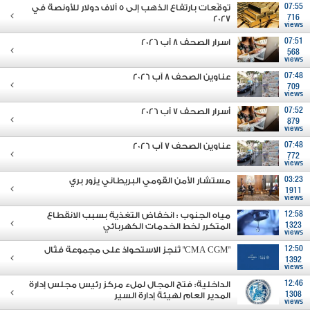
07:55
توقّعات بارتفاع الذهب إلى 5 آلاف دولار للأونصة في
2027
716
views
07:51
اسرار الصحف 8 آب 2026
568
views
07:48
عناوين الصحف 8 آب 2026
709
views
07:52
أسرار الصحف 7 آب 2026
879
views
07:48
عناوين الصحف 7 آب 2026
772
views
03:23
مستشار الأمن القومي البريطاني يزور بري
1911
views
12:58
مياه الجنوب : انخفاض التغذية بسبب الانقطاع
1323
المتكرر لخط الخدمات الكهربائي
views
12:50
"CMA CGM" تُنجز الاستحواذ على مجموعة فتّال
1392
views
12:46
الداخلية: فتح المجال لملء مركز رئيس مجلس إدارة
1308
المدير العام لهيئة إدارة السير
views