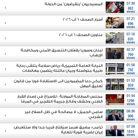
07:30
المسيحيون "ينقرضون" من الدولة
882
views
07:21
أسرار الصحف 6 آب 2026
696
views
07:16
عناوين الصحف 6 آب 2026
635
views
02:37
لبنان وسوريا يفعّلان التنسيق الأمني ومكافحة
760
الإرهاب
views
01:56
النيابة العامة التمييزية: رياض سلامة يتلقى رعاية
792
طبية متواصلة وبيان عائلته يتضمن مغالطات
views
01:52
كركي دعا المضمونين الى الاستفادة فورا من قانون
859
تعليق المهل
views
01:44
مجلس المطارنة الموارنة : للاسراع في إصدار القرار
1296
الظني وكشف وقائع جريمة التفجير في المرفأ
views
08:36
سامي الجميّل: لا مصالحة في ظل السلاح غير
906
الشرعي
views
07:59
ترامب: مضيق هرمز سيُفتح قريبا جدا وإلا ستتعرض
1816
إيران لضربة قوية للغاية
views