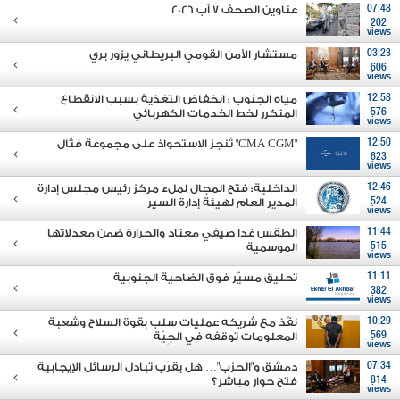
07:48
عناوين الصحف 7 آب 2026
202
views
03:23
مستشار الأمن القومي البريطاني يزور بري
606
views
12:58
مياه الجنوب : انخفاض التغذية بسبب الانقطاع
576
المتكرر لخط الخدمات الكهربائي
views
12:50
"CMA CGM" تُنجز الاستحواذ على مجموعة فتّال
623
views
12:46
الداخلية: فتح المجال لملء مركز رئيس مجلس إدارة
524
المدير العام لهيئة إدارة السير
views
11:44
الطقس غدا صيفي معتاد والحرارة ضمن معدلاتها
515
الموسمية
views
11:11
تحليق مسيّر فوق الضاحية الجنوبية
382
views
10:29
نفّذ مع شريكه عمليات سلب بقوة السلاح وشعبة
569
المعلومات توقفه في الجِيّة
views
07:34
دمشق و"الحزب"… هل يقرّب تبادل الرسائل الإيجابية
814
فتح حوار مباشر؟
views