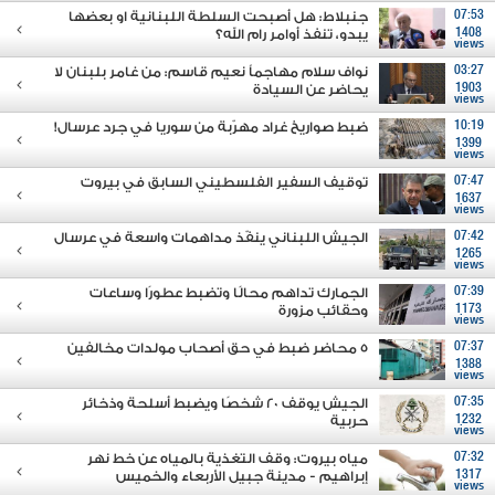
07:53
جنبلاط: هل أصبحت السلطة اللبنانية او بعضها
1408
يبدو، تنفذ أوامر رام الله؟
views
03:27
نواف سلام مهاجماً نعيم قاسم: من غامر بلبنان لا
1903
يحاضر عن السيادة
views
10:19
ضبط صواريخ غراد مهرّبة من سوريا في جرد عرسال!
1399
views
07:47
توقيف السفير الفلسطيني السابق في بيروت
1637
views
07:42
الجيش اللبناني ينفّذ مداهمات واسعة في عرسال
1265
views
07:39
الجمارك تداهم محالًا وتضبط عطورًا وساعات
1173
وحقائب مزورة
views
07:37
5 محاضر ضبط في حق أصحاب مولدات مخالفين
1388
views
07:35
الجيش يوقف 20 شخصًا ويضبط أسلحة وذخائر
1232
حربية
views
07:32
مياه بيروت: وقف التغذية بالمياه عن خط نهر
1317
إبراهيم - مدينة جبيل الأربعاء والخميس
views