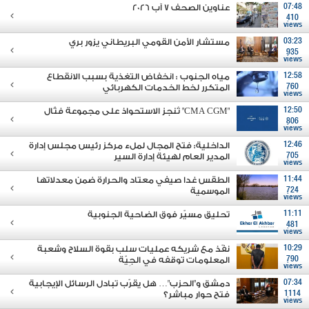
07:48
عناوين الصحف 7 آب 2026
410
views
03:23
مستشار الأمن القومي البريطاني يزور بري
935
views
12:58
مياه الجنوب : انخفاض التغذية بسبب الانقطاع
760
المتكرر لخط الخدمات الكهربائي
views
12:50
"CMA CGM" تُنجز الاستحواذ على مجموعة فتّال
806
views
12:46
الداخلية: فتح المجال لملء مركز رئيس مجلس إدارة
705
المدير العام لهيئة إدارة السير
views
11:44
الطقس غدا صيفي معتاد والحرارة ضمن معدلاتها
724
الموسمية
views
11:11
تحليق مسيّر فوق الضاحية الجنوبية
481
views
10:29
نفّذ مع شريكه عمليات سلب بقوة السلاح وشعبة
790
المعلومات توقفه في الجِيّة
views
07:34
دمشق و"الحزب"… هل يقرّب تبادل الرسائل الإيجابية
1114
فتح حوار مباشر؟
views