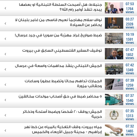
07:53
جنبلاط: هل أصبحت السلطة اللبنانية او بعضها
1764
يبدو، تنفذ أوامر رام الله؟
views
03:27
نواف سلام مهاجماً نعيم قاسم: من غامر بلبنان لا
2328
يحاضر عن السيادة
views
10:19
ضبط صواريخ غراد مهرّبة من سوريا في جرد عرسال!
1591
views
07:47
توقيف السفير الفلسطيني السابق في بيروت
1852
views
07:42
الجيش اللبناني ينفّذ مداهمات واسعة في عرسال
1349
views
07:39
الجمارك تداهم محالًا وتضبط عطورًا وساعات
1259
وحقائب مزورة
views
07:37
5 محاضر ضبط في حق أصحاب مولدات مخالفين
1540
views
07:35
الجيش يوقف 20 شخصًا ويضبط أسلحة وذخائر
1313
حربية
views
07:32
مياه بيروت: وقف التغذية بالمياه عن خط نهر
1465
إبراهيم - مدينة جبيل الأربعاء والخميس
views