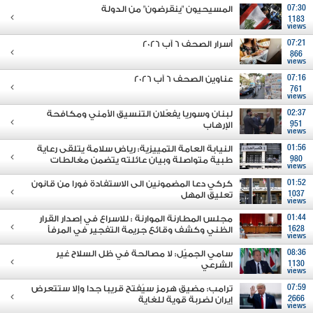
07:30
المسيحيون "ينقرضون" من الدولة
1183
views
07:21
أسرار الصحف 6 آب 2026
866
views
07:16
عناوين الصحف 6 آب 2026
761
views
02:37
لبنان وسوريا يفعّلان التنسيق الأمني ومكافحة
951
الإرهاب
views
01:56
النيابة العامة التمييزية: رياض سلامة يتلقى رعاية
980
طبية متواصلة وبيان عائلته يتضمن مغالطات
views
01:52
كركي دعا المضمونين الى الاستفادة فورا من قانون
1037
تعليق المهل
views
01:44
مجلس المطارنة الموارنة : للاسراع في إصدار القرار
1628
الظني وكشف وقائع جريمة التفجير في المرفأ
views
08:36
سامي الجميّل: لا مصالحة في ظل السلاح غير
1130
الشرعي
views
07:59
ترامب: مضيق هرمز سيُفتح قريبا جدا وإلا ستتعرض
2666
إيران لضربة قوية للغاية
views