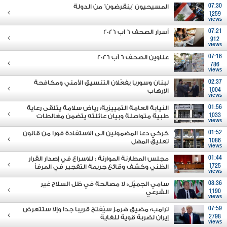
07:30
المسيحيون "ينقرضون" من الدولة
1259
views
07:21
أسرار الصحف 6 آب 2026
912
views
07:16
عناوين الصحف 6 آب 2026
786
views
02:37
لبنان وسوريا يفعّلان التنسيق الأمني ومكافحة
1004
الإرهاب
views
01:56
النيابة العامة التمييزية: رياض سلامة يتلقى رعاية
1033
طبية متواصلة وبيان عائلته يتضمن مغالطات
views
01:52
كركي دعا المضمونين الى الاستفادة فورا من قانون
1086
تعليق المهل
views
01:44
مجلس المطارنة الموارنة : للاسراع في إصدار القرار
1725
الظني وكشف وقائع جريمة التفجير في المرفأ
views
08:36
سامي الجميّل: لا مصالحة في ظل السلاح غير
1190
الشرعي
views
07:59
ترامب: مضيق هرمز سيُفتح قريبا جدا وإلا ستتعرض
2798
إيران لضربة قوية للغاية
views