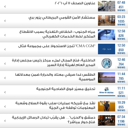
07:48
عناوين الصحف 7 آب 2026
451
views
03:23
مستشار الأمن القومي البريطاني يزور بري
1035
views
12:58
مياه الجنوب : انخفاض التغذية بسبب الانقطاع
826
المتكرر لخط الخدمات الكهربائي
views
12:50
"CMA CGM" تُنجز الاستحواذ على مجموعة فتّال
850
views
12:46
الداخلية: فتح المجال لملء مركز رئيس مجلس إدارة
764
المدير العام لهيئة إدارة السير
views
11:44
الطقس غدا صيفي معتاد والحرارة ضمن معدلاتها
785
الموسمية
views
11:11
تحليق مسيّر فوق الضاحية الجنوبية
521
views
10:29
نفّذ مع شريكه عمليات سلب بقوة السلاح وشعبة
855
المعلومات توقفه في الجِيّة
views
07:34
دمشق و"الحزب"… هل يقرّب تبادل الرسائل الإيجابية
1196
فتح حوار مباشر؟
views