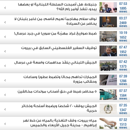
07:53
جنبلاط: هل أصبحت السلطة اللبنانية او بعضها
1895
يبدو، تنفذ أوامر رام الله؟
views
03:27
نواف سلام مهاجماً نعيم قاسم: من غامر بلبنان لا
2469
يحاضر عن السيادة
views
10:19
ضبط صواريخ غراد مهرّبة من سوريا في جرد عرسال!
1652
views
07:47
توقيف السفير الفلسطيني السابق في بيروت
1952
views
07:42
الجيش اللبناني ينفّذ مداهمات واسعة في عرسال
1373
views
07:39
الجمارك تداهم محالًا وتضبط عطورًا وساعات
1286
وحقائب مزورة
views
07:37
5 محاضر ضبط في حق أصحاب مولدات مخالفين
1584
views
07:35
الجيش يوقف 20 شخصًا ويضبط أسلحة وذخائر
1347
حربية
views
07:32
مياه بيروت: وقف التغذية بالمياه عن خط نهر
1513
إبراهيم - مدينة جبيل الأربعاء والخميس
views