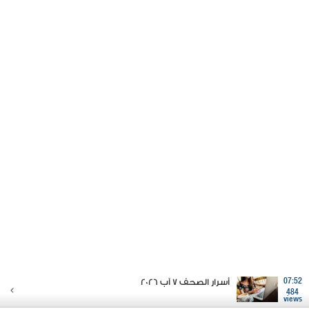
07:52
أسرار الصحف 7 آب 2026
484
views