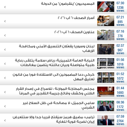
07:30
المسيحيون "ينقرضون" من الدولة
1236
views
07:21
أسرار الصحف 6 آب 2026
895
views
07:16
عناوين الصحف 6 آب 2026
776
views
02:37
لبنان وسوريا يفعّلان التنسيق الأمني ومكافحة
987
الإرهاب
views
01:56
النيابة العامة التمييزية: رياض سلامة يتلقى رعاية
1016
طبية متواصلة وبيان عائلته يتضمن مغالطات
views
01:52
كركي دعا المضمونين الى الاستفادة فورا من قانون
1072
تعليق المهل
views
01:44
مجلس المطارنة الموارنة : للاسراع في إصدار القرار
1693
الظني وكشف وقائع جريمة التفجير في المرفأ
views
08:36
سامي الجميّل: لا مصالحة في ظل السلاح غير
1172
الشرعي
views
07:59
ترامب: مضيق هرمز سيُفتح قريبا جدا وإلا ستتعرض
2764
إيران لضربة قوية للغاية
views