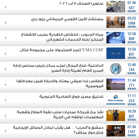
07:48
عناوين الصحف 7 آب 2026
437
views
03:23
مستشار الأمن القومي البريطاني يزور بري
1008
views
12:58
مياه الجنوب : انخفاض التغذية بسبب الانقطاع
809
المتكرر لخط الخدمات الكهربائي
views
12:50
"CMA CGM" تُنجز الاستحواذ على مجموعة فتّال
837
views
12:46
الداخلية: فتح المجال لملء مركز رئيس مجلس إدارة
744
المدير العام لهيئة إدارة السير
views
11:44
الطقس غدا صيفي معتاد والحرارة ضمن معدلاتها
771
الموسمية
views
11:11
تحليق مسيّر فوق الضاحية الجنوبية
514
views
10:29
نفّذ مع شريكه عمليات سلب بقوة السلاح وشعبة
837
المعلومات توقفه في الجِيّة
views
07:34
دمشق و"الحزب"… هل يقرّب تبادل الرسائل الإيجابية
1167
فتح حوار مباشر؟
views