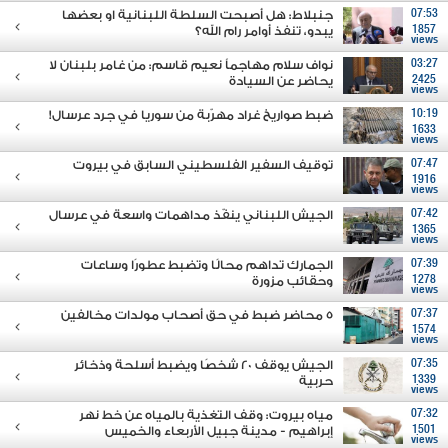
07:53
جنبلاط: هل أصبحت السلطة اللبنانية او بعضها
1857
يبدو، تنفذ أوامر رام الله؟
views
03:27
نواف سلام مهاجماً نعيم قاسم: من غامر بلبنان لا
2425
يحاضر عن السيادة
views
10:19
ضبط صواريخ غراد مهرّبة من سوريا في جرد عرسال!
1633
views
07:47
توقيف السفير الفلسطيني السابق في بيروت
1916
views
07:42
الجيش اللبناني ينفّذ مداهمات واسعة في عرسال
1365
views
07:39
الجمارك تداهم محالًا وتضبط عطورًا وساعات
1278
وحقائب مزورة
views
07:37
5 محاضر ضبط في حق أصحاب مولدات مخالفين
1574
views
07:35
الجيش يوقف 20 شخصًا ويضبط أسلحة وذخائر
1339
حربية
views
07:32
مياه بيروت: وقف التغذية بالمياه عن خط نهر
1501
إبراهيم - مدينة جبيل الأربعاء والخميس
views