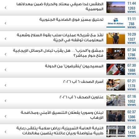
11:44
الطقس غدا صيفي معتاد والحرارة ضمن معدلاتها
1263
الموسمية
views
11:11
تحليق مسيّر فوق الضاحية الجنوبية
788
views
10:29
نفّذ مع شريكه عمليات سلب بقوة السلاح وشعبة
1327
المعلومات توقفه في الجِيّة
views
07:34
دمشق و"الحزب"… هل يقرّب تبادل الرسائل الإيجابية
1786
فتح حوار مباشر؟
views
07:30
المسيحيون "ينقرضون" من الدولة
1888
views
07:21
أسرار الصحف 6 آب 2026
1178
views
07:16
عناوين الصحف 6 آب 2026
1052
views
02:37
لبنان وسوريا يفعّلان التنسيق الأمني ومكافحة
1386
الإرهاب
views
01:56
النيابة العامة التمييزية: رياض سلامة يتلقى رعاية
1423
طبية متواصلة وبيان عائلته يتضمن مغالطات
views