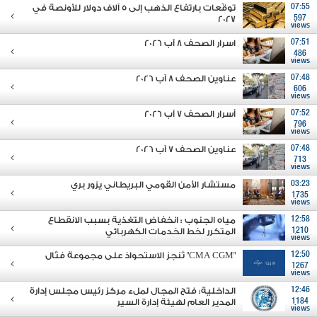
07:55
توقّعات بارتفاع الذهب إلى 5 آلاف دولار للأونصة في
2027
597
views
07:51
اسرار الصحف 8 آب 2026
486
views
07:48
عناوين الصحف 8 آب 2026
606
views
07:52
أسرار الصحف 7 آب 2026
796
views
07:48
عناوين الصحف 7 آب 2026
713
views
03:23
مستشار الأمن القومي البريطاني يزور بري
1735
views
12:58
مياه الجنوب : انخفاض التغذية بسبب الانقطاع
1210
المتكرر لخط الخدمات الكهربائي
views
12:50
"CMA CGM" تُنجز الاستحواذ على مجموعة فتّال
1267
views
12:46
الداخلية: فتح المجال لملء مركز رئيس مجلس إدارة
1184
المدير العام لهيئة إدارة السير
views