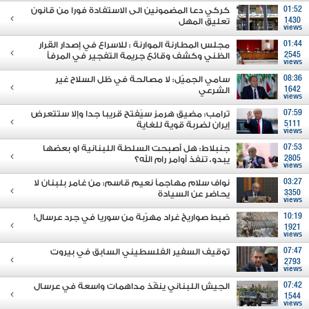
01:52
كركي دعا المضمونين الى الاستفادة فورا من قانون
1430
تعليق المهل
views
01:44
مجلس المطارنة الموارنة : للاسراع في إصدار القرار
2545
الظني وكشف وقائع جريمة التفجير في المرفأ
views
08:36
سامي الجميّل: لا مصالحة في ظل السلاح غير
1642
الشرعي
views
07:59
ترامب: مضيق هرمز سيُفتح قريبا جدا وإلا ستتعرض
5111
إيران لضربة قوية للغاية
views
07:53
جنبلاط: هل أصبحت السلطة اللبنانية او بعضها
2805
يبدو، تنفذ أوامر رام الله؟
views
03:27
نواف سلام مهاجماً نعيم قاسم: من غامر بلبنان لا
3350
يحاضر عن السيادة
views
10:19
ضبط صواريخ غراد مهرّبة من سوريا في جرد عرسال!
1921
views
07:47
توقيف السفير الفلسطيني السابق في بيروت
2793
views
07:42
الجيش اللبناني ينفّذ مداهمات واسعة في عرسال
1544
views