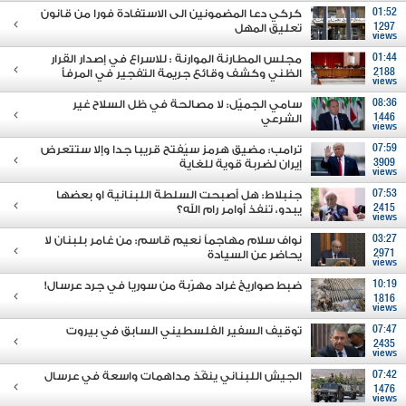
01:52
كركي دعا المضمونين الى الاستفادة فورا من قانون
1297
تعليق المهل
views
01:44
مجلس المطارنة الموارنة : للاسراع في إصدار القرار
2188
الظني وكشف وقائع جريمة التفجير في المرفأ
views
08:36
سامي الجميّل: لا مصالحة في ظل السلاح غير
1446
الشرعي
views
07:59
ترامب: مضيق هرمز سيُفتح قريبا جدا وإلا ستتعرض
3909
إيران لضربة قوية للغاية
views
07:53
جنبلاط: هل أصبحت السلطة اللبنانية او بعضها
2415
يبدو، تنفذ أوامر رام الله؟
views
03:27
نواف سلام مهاجماً نعيم قاسم: من غامر بلبنان لا
2971
يحاضر عن السيادة
views
10:19
ضبط صواريخ غراد مهرّبة من سوريا في جرد عرسال!
1816
views
07:47
توقيف السفير الفلسطيني السابق في بيروت
2435
views
07:42
الجيش اللبناني ينفّذ مداهمات واسعة في عرسال
1476
views