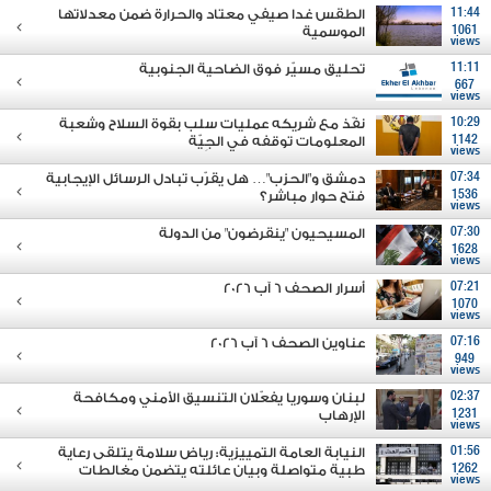
11:44
الطقس غدا صيفي معتاد والحرارة ضمن معدلاتها
1061
الموسمية
views
11:11
تحليق مسيّر فوق الضاحية الجنوبية
667
views
10:29
نفّذ مع شريكه عمليات سلب بقوة السلاح وشعبة
1142
المعلومات توقفه في الجِيّة
views
07:34
دمشق و"الحزب"… هل يقرّب تبادل الرسائل الإيجابية
1536
فتح حوار مباشر؟
views
07:30
المسيحيون "ينقرضون" من الدولة
1628
views
07:21
أسرار الصحف 6 آب 2026
1070
views
07:16
عناوين الصحف 6 آب 2026
949
views
02:37
لبنان وسوريا يفعّلان التنسيق الأمني ومكافحة
1231
الإرهاب
views
01:56
النيابة العامة التمييزية: رياض سلامة يتلقى رعاية
1262
طبية متواصلة وبيان عائلته يتضمن مغالطات
views