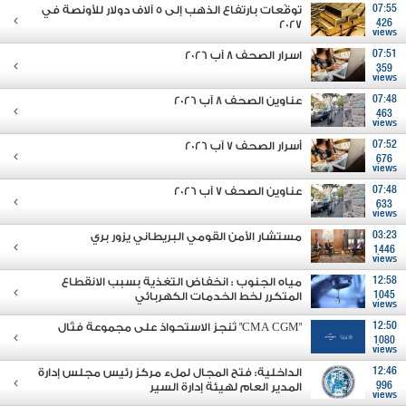
07:55
توقّعات بارتفاع الذهب إلى 5 آلاف دولار للأونصة في
2027
426
views
07:51
اسرار الصحف 8 آب 2026
359
views
07:48
عناوين الصحف 8 آب 2026
463
views
07:52
أسرار الصحف 7 آب 2026
676
views
07:48
عناوين الصحف 7 آب 2026
633
views
03:23
مستشار الأمن القومي البريطاني يزور بري
1446
views
12:58
مياه الجنوب : انخفاض التغذية بسبب الانقطاع
1045
المتكرر لخط الخدمات الكهربائي
views
12:50
"CMA CGM" تُنجز الاستحواذ على مجموعة فتّال
1080
views
12:46
الداخلية: فتح المجال لملء مركز رئيس مجلس إدارة
996
المدير العام لهيئة إدارة السير
views