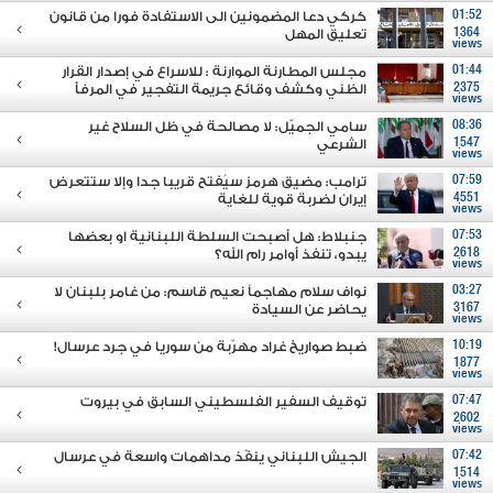
01:52
كركي دعا المضمونين الى الاستفادة فورا من قانون
1364
تعليق المهل
views
01:44
مجلس المطارنة الموارنة : للاسراع في إصدار القرار
2375
الظني وكشف وقائع جريمة التفجير في المرفأ
views
08:36
سامي الجميّل: لا مصالحة في ظل السلاح غير
1547
الشرعي
views
07:59
ترامب: مضيق هرمز سيُفتح قريبا جدا وإلا ستتعرض
4551
إيران لضربة قوية للغاية
views
07:53
جنبلاط: هل أصبحت السلطة اللبنانية او بعضها
2618
يبدو، تنفذ أوامر رام الله؟
views
03:27
نواف سلام مهاجماً نعيم قاسم: من غامر بلبنان لا
3167
يحاضر عن السيادة
views
10:19
ضبط صواريخ غراد مهرّبة من سوريا في جرد عرسال!
1877
views
07:47
توقيف السفير الفلسطيني السابق في بيروت
2602
views
07:42
الجيش اللبناني ينفّذ مداهمات واسعة في عرسال
1514
views