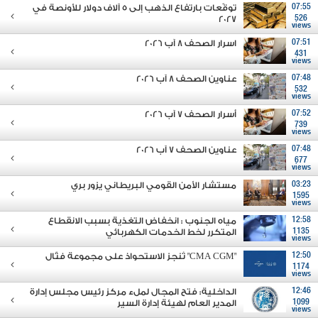
07:55
توقّعات بارتفاع الذهب إلى 5 آلاف دولار للأونصة في
2027
526
views
07:51
اسرار الصحف 8 آب 2026
431
views
07:48
عناوين الصحف 8 آب 2026
532
views
07:52
أسرار الصحف 7 آب 2026
739
views
07:48
عناوين الصحف 7 آب 2026
677
views
03:23
مستشار الأمن القومي البريطاني يزور بري
1595
views
12:58
مياه الجنوب : انخفاض التغذية بسبب الانقطاع
1135
المتكرر لخط الخدمات الكهربائي
views
12:50
"CMA CGM" تُنجز الاستحواذ على مجموعة فتّال
1174
views
12:46
الداخلية: فتح المجال لملء مركز رئيس مجلس إدارة
1099
المدير العام لهيئة إدارة السير
views