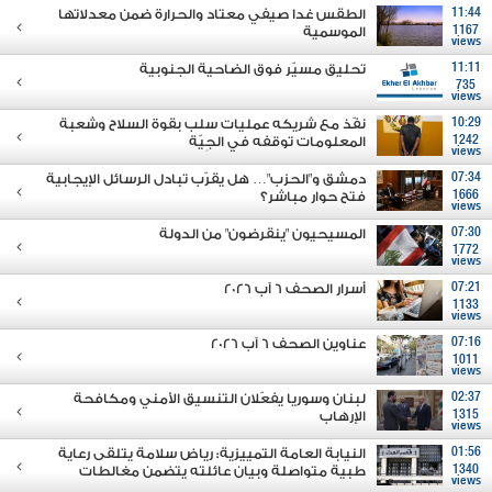
11:44
الطقس غدا صيفي معتاد والحرارة ضمن معدلاتها
1167
الموسمية
views
11:11
تحليق مسيّر فوق الضاحية الجنوبية
735
views
10:29
نفّذ مع شريكه عمليات سلب بقوة السلاح وشعبة
1242
المعلومات توقفه في الجِيّة
views
07:34
دمشق و"الحزب"… هل يقرّب تبادل الرسائل الإيجابية
1666
فتح حوار مباشر؟
views
07:30
المسيحيون "ينقرضون" من الدولة
1772
views
07:21
أسرار الصحف 6 آب 2026
1133
views
07:16
عناوين الصحف 6 آب 2026
1011
views
02:37
لبنان وسوريا يفعّلان التنسيق الأمني ومكافحة
1315
الإرهاب
views
01:56
النيابة العامة التمييزية: رياض سلامة يتلقى رعاية
1340
طبية متواصلة وبيان عائلته يتضمن مغالطات
views