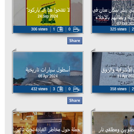
لي ينذر سكان مبان في
لا تفتحوا هذا الـ”باركود”
ية ويطالبهم بالإخلاء
24 Sep 2024
07 Oct 20
306 views
1
0
325 views
2
 الأشرفية والزوق
أسطول سيارات تاريخية
05 Apr 2024
11 Apr 20
432 views
3
0
358 views
2
طلوبين ومطلقي نار
حملة حول مخاطر القيادة تحت تأثير