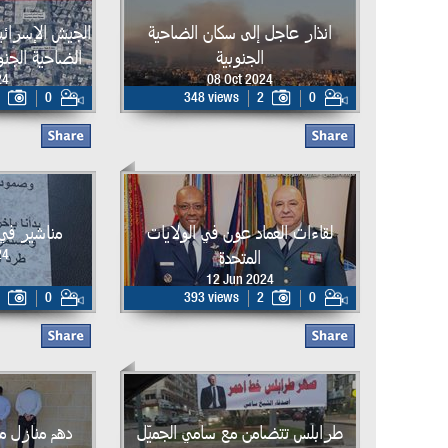
انذار عاجل إلى سكان الضاحية
الجيش الإسرائي
الجنوبية
الضاحية الجنوب
24
08 Oct 2024
0
348 views
2
0
لقاءات العماد عون في الولايات
مناشير في
المتحدة
24
12 Jun 2024
0
393 views
2
0
طرابلس تتضامن مع سامي الجميّل
دهم منازل م