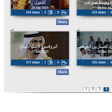
الكحول
28 Dec 2023
29 Dec 20
444 views
3
0
433 views
4
ود العسكريين الجرحى
البروفسور فاضل أديب
07 Dec 2023
08 Dec 20
417 views
1
0
435 views
4
1
2
3
4