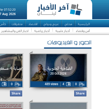
te 07:52:20
7 Aug 2026
الرئيسية
محلي
عربي ودولي
اقتصاد
متفرقات
كأس ال
أمن وقضاء
أخبار علمية
أخبار رياضية
اخبار الفن والمشاهير
الصور و الفيديوهات
الضاحية الجنوبية ..
إصابة 4
20 Oct 2024
24
0
489 views
4
0