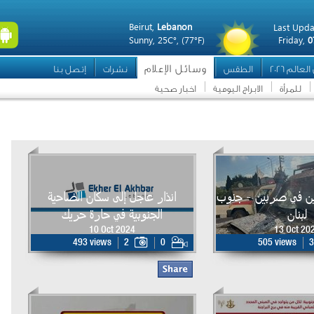
Beirut,
Lebanon
Last Upda
Sunny,
25C°,
(77°F)
Friday,
0
وسائل الإعلام
عالم 2026
الطقس
نشرات
إتصل بنا
للمرأة
الابراج اليومية
اخبار صحية
 مسعفين في صربين - جنوب
انذار عاجل إلى سكان الضاحية
لبنان
الجنوبية في حارة حريك
10 Oct 2024
13 Oct 20
493 views
2
0
505 views
3