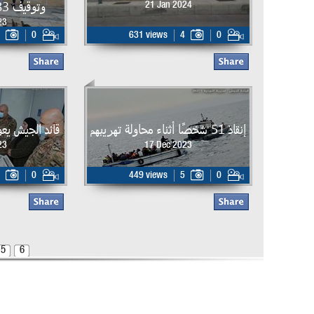
وتوقيف 83 وضبط ممنوعات
21 Jan 2024
23
0
631 views
4
0
إنقاذ 51 شخصًا أثناء محاولة تهريبهم
قائد الجيش يع
23
17 Dec 2023
0
449 views
5
0
5
6