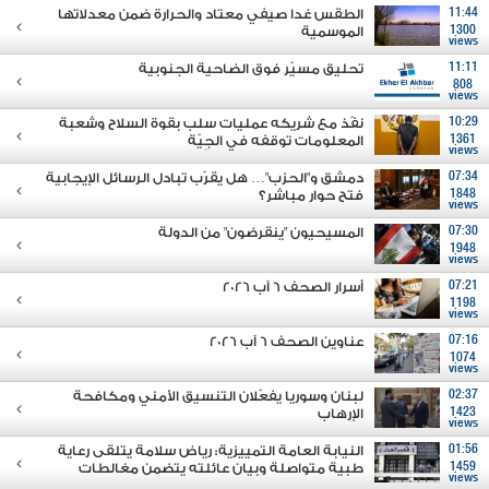
11:44
الطقس غدا صيفي معتاد والحرارة ضمن معدلاتها
1300
الموسمية
views
11:11
تحليق مسيّر فوق الضاحية الجنوبية
808
views
10:29
نفّذ مع شريكه عمليات سلب بقوة السلاح وشعبة
1361
المعلومات توقفه في الجِيّة
views
07:34
دمشق و"الحزب"… هل يقرّب تبادل الرسائل الإيجابية
1848
فتح حوار مباشر؟
views
07:30
المسيحيون "ينقرضون" من الدولة
1948
views
07:21
أسرار الصحف 6 آب 2026
1198
views
07:16
عناوين الصحف 6 آب 2026
1074
views
02:37
لبنان وسوريا يفعّلان التنسيق الأمني ومكافحة
1423
الإرهاب
views
01:56
النيابة العامة التمييزية: رياض سلامة يتلقى رعاية
1459
طبية متواصلة وبيان عائلته يتضمن مغالطات
views