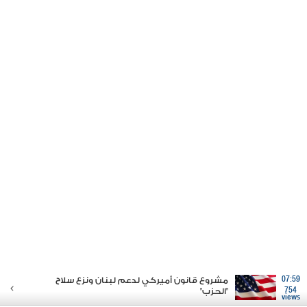
07:59
مشروع قانون أميركي لدعم لبنان ونزع سلاح
754
"الحزب"
views