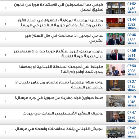
01:52
كركي دعا المضمونين الى الاستفادة فورا من قانون
1459
تعليق المهل
views
01:44
مجلس المطارنة الموارنة : للاسراع في إصدار القرار
2622
الظني وكشف وقائع جريمة التفجير في المرفأ
views
08:36
سامي الجميّل: لا مصالحة في ظل السلاح غير
1682
الشرعي
views
07:59
ترامب: مضيق هرمز سيُفتح قريبا جدا وإلا ستتعرض
5314
إيران لضربة قوية للغاية
views
07:53
جنبلاط: هل أصبحت السلطة اللبنانية او بعضها
2893
يبدو، تنفذ أوامر رام الله؟
views
03:27
نواف سلام مهاجماً نعيم قاسم: من غامر بلبنان لا
3435
يحاضر عن السيادة
views
10:19
ضبط صواريخ غراد مهرّبة من سوريا في جرد عرسال!
1946
views
07:47
توقيف السفير الفلسطيني السابق في بيروت
2876
views
07:42
الجيش اللبناني ينفّذ مداهمات واسعة في عرسال
1562
views