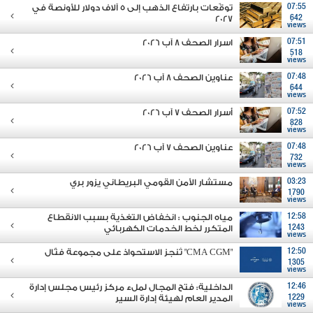
07:55
توقّعات بارتفاع الذهب إلى 5 آلاف دولار للأونصة في
2027
642
views
07:51
اسرار الصحف 8 آب 2026
518
views
07:48
عناوين الصحف 8 آب 2026
644
views
07:52
أسرار الصحف 7 آب 2026
828
views
07:48
عناوين الصحف 7 آب 2026
732
views
03:23
مستشار الأمن القومي البريطاني يزور بري
1790
views
12:58
مياه الجنوب : انخفاض التغذية بسبب الانقطاع
1243
المتكرر لخط الخدمات الكهربائي
views
12:50
"CMA CGM" تُنجز الاستحواذ على مجموعة فتّال
1305
views
12:46
الداخلية: فتح المجال لملء مركز رئيس مجلس إدارة
1229
المدير العام لهيئة إدارة السير
views