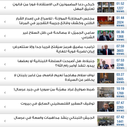
01:52
كركي دعا المضمونين الى الاستفادة فورا من قانون
1227
تعليق المهل
views
01:44
مجلس المطارنة الموارنة : للاسراع في إصدار القرار
2024
الظني وكشف وقائع جريمة التفجير في المرفأ
views
08:36
سامي الجميّل: لا مصالحة في ظل السلاح غير
1368
الشرعي
views
07:59
ترامب: مضيق هرمز سيُفتح قريبا جدا وإلا ستتعرض
3603
إيران لضربة قوية للغاية
views
07:53
جنبلاط: هل أصبحت السلطة اللبنانية او بعضها
2248
يبدو، تنفذ أوامر رام الله؟
views
03:27
نواف سلام مهاجماً نعيم قاسم: من غامر بلبنان لا
2805
يحاضر عن السيادة
views
10:19
ضبط صواريخ غراد مهرّبة من سوريا في جرد عرسال!
1769
views
07:47
توقيف السفير الفلسطيني السابق في بيروت
2263
views
07:42
الجيش اللبناني ينفّذ مداهمات واسعة في عرسال
1441
views