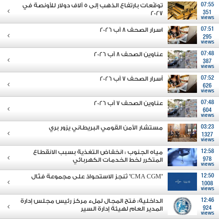
07:55
توقّعات بارتفاع الذهب إلى 5 آلاف دولار للأونصة في
2027
351
views
07:51
اسرار الصحف 8 آب 2026
295
views
07:48
عناوين الصحف 8 آب 2026
387
views
07:52
أسرار الصحف 7 آب 2026
626
views
07:48
عناوين الصحف 7 آب 2026
604
views
03:23
مستشار الأمن القومي البريطاني يزور بري
1327
views
12:58
مياه الجنوب : انخفاض التغذية بسبب الانقطاع
978
المتكرر لخط الخدمات الكهربائي
views
12:50
"CMA CGM" تُنجز الاستحواذ على مجموعة فتّال
1008
views
12:46
الداخلية: فتح المجال لملء مركز رئيس مجلس إدارة
924
المدير العام لهيئة إدارة السير
views