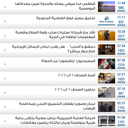
11:44
الطقس غدا صيفي معتاد والحرارة ضمن معدلاتها
988
الموسمية
views
11:11
تحليق مسيّر فوق الضاحية الجنوبية
622
views
10:29
نفّذ مع شريكه عمليات سلب بقوة السلاح وشعبة
1077
المعلومات توقفه في الجِيّة
views
07:34
دمشق و"الحزب"… هل يقرّب تبادل الرسائل الإيجابية
1425
فتح حوار مباشر؟
views
07:30
المسيحيون "ينقرضون" من الدولة
1516
views
07:21
أسرار الصحف 6 آب 2026
1025
views
07:16
عناوين الصحف 6 آب 2026
907
views
02:37
لبنان وسوريا يفعّلان التنسيق الأمني ومكافحة
1155
الإرهاب
views
01:56
النيابة العامة التمييزية: رياض سلامة يتلقى رعاية
1191
طبية متواصلة وبيان عائلته يتضمن مغالطات
views