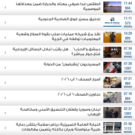
11:44
الطقس غدا صيفي معتاد والحرارة ضمن معدلاتها
904
الموسمية
views
11:11
تحليق مسيّر فوق الضاحية الجنوبية
573
views
10:29
نفّذ مع شريكه عمليات سلب بقوة السلاح وشعبة
993
المعلومات توقفه في الجِيّة
views
07:34
دمشق و"الحزب"… هل يقرّب تبادل الرسائل الإيجابية
1322
فتح حوار مباشر؟
views
07:30
المسيحيون "ينقرضون" من الدولة
1397
views
07:21
أسرار الصحف 6 آب 2026
984
views
07:16
عناوين الصحف 6 آب 2026
864
views
02:37
لبنان وسوريا يفعّلان التنسيق الأمني ومكافحة
1091
الإرهاب
views
01:56
النيابة العامة التمييزية: رياض سلامة يتلقى رعاية
1112
طبية متواصلة وبيان عائلته يتضمن مغالطات
views