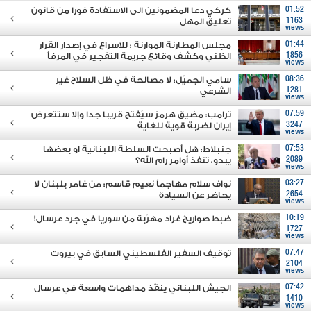
01:52
كركي دعا المضمونين الى الاستفادة فورا من قانون
1163
تعليق المهل
views
01:44
مجلس المطارنة الموارنة : للاسراع في إصدار القرار
1856
الظني وكشف وقائع جريمة التفجير في المرفأ
views
08:36
سامي الجميّل: لا مصالحة في ظل السلاح غير
1281
الشرعي
views
07:59
ترامب: مضيق هرمز سيُفتح قريبا جدا وإلا ستتعرض
3247
إيران لضربة قوية للغاية
views
07:53
جنبلاط: هل أصبحت السلطة اللبنانية او بعضها
2089
يبدو، تنفذ أوامر رام الله؟
views
03:27
نواف سلام مهاجماً نعيم قاسم: من غامر بلبنان لا
2654
يحاضر عن السيادة
views
10:19
ضبط صواريخ غراد مهرّبة من سوريا في جرد عرسال!
1727
views
07:47
توقيف السفير الفلسطيني السابق في بيروت
2104
views
07:42
الجيش اللبناني ينفّذ مداهمات واسعة في عرسال
1410
views