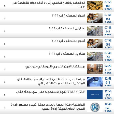
07:55
توقّعات بارتفاع الذهب إلى 5 آلاف دولار للأونصة في
2027
198
views
07:51
اسرار الصحف 8 آب 2026
151
views
07:48
عناوين الصحف 8 آب 2026
247
views
07:52
أسرار الصحف 7 آب 2026
568
views
07:48
عناوين الصحف 7 آب 2026
557
views
03:23
مستشار الأمن القومي البريطاني يزور بري
1192
views
12:58
مياه الجنوب : انخفاض التغذية بسبب الانقطاع
913
المتكرر لخط الخدمات الكهربائي
views
12:50
"CMA CGM" تُنجز الاستحواذ على مجموعة فتّال
934
views
12:46
الداخلية: فتح المجال لملء مركز رئيس مجلس إدارة
845
المدير العام لهيئة إدارة السير
views