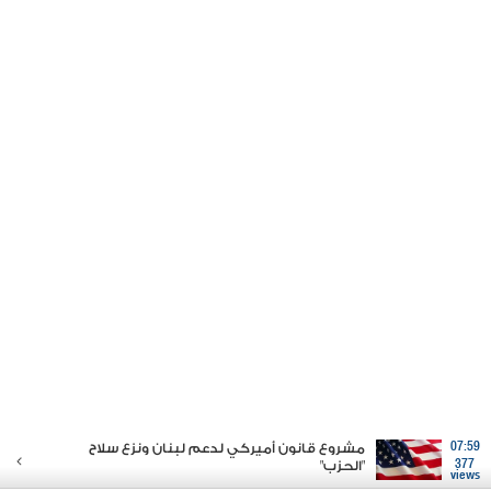
07:59
مشروع قانون أميركي لدعم لبنان ونزع سلاح
377
"الحزب"
views