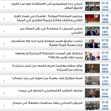
01:52
كركي دعا المضمونين الى الاستفادة فورا من قانون
1178
تعليق المهل
views
01:44
مجلس المطارنة الموارنة : للاسراع في إصدار القرار
1889
الظني وكشف وقائع جريمة التفجير في المرفأ
views
08:36
سامي الجميّل: لا مصالحة في ظل السلاح غير
1301
الشرعي
views
07:59
ترامب: مضيق هرمز سيُفتح قريبا جدا وإلا ستتعرض
3347
إيران لضربة قوية للغاية
views
07:53
جنبلاط: هل أصبحت السلطة اللبنانية او بعضها
2137
يبدو، تنفذ أوامر رام الله؟
views
03:27
نواف سلام مهاجماً نعيم قاسم: من غامر بلبنان لا
2691
يحاضر عن السيادة
views
10:19
ضبط صواريخ غراد مهرّبة من سوريا في جرد عرسال!
1737
views
07:47
توقيف السفير الفلسطيني السابق في بيروت
2151
views
07:42
الجيش اللبناني ينفّذ مداهمات واسعة في عرسال
1420
views