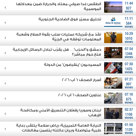
11:44
الطقس غدا صيفي معتاد والحرارة ضمن معدلاتها
927
الموسمية
views
11:11
تحليق مسيّر فوق الضاحية الجنوبية
584
views
10:29
نفّذ مع شريكه عمليات سلب بقوة السلاح وشعبة
1010
المعلومات توقفه في الجِيّة
views
07:34
دمشق و"الحزب"… هل يقرّب تبادل الرسائل الإيجابية
1348
فتح حوار مباشر؟
views
07:30
المسيحيون "ينقرضون" من الدولة
1425
views
07:21
أسرار الصحف 6 آب 2026
997
views
07:16
عناوين الصحف 6 آب 2026
875
views
02:37
لبنان وسوريا يفعّلان التنسيق الأمني ومكافحة
1108
الإرهاب
views
01:56
النيابة العامة التمييزية: رياض سلامة يتلقى رعاية
1129
طبية متواصلة وبيان عائلته يتضمن مغالطات
views