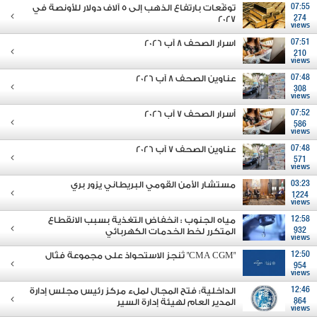
07:55
توقّعات بارتفاع الذهب إلى 5 آلاف دولار للأونصة في
2027
274
views
07:51
اسرار الصحف 8 آب 2026
210
views
07:48
عناوين الصحف 8 آب 2026
308
views
07:52
أسرار الصحف 7 آب 2026
586
views
07:48
عناوين الصحف 7 آب 2026
571
views
03:23
مستشار الأمن القومي البريطاني يزور بري
1224
views
12:58
مياه الجنوب : انخفاض التغذية بسبب الانقطاع
932
المتكرر لخط الخدمات الكهربائي
views
12:50
"CMA CGM" تُنجز الاستحواذ على مجموعة فتّال
954
views
12:46
الداخلية: فتح المجال لملء مركز رئيس مجلس إدارة
864
المدير العام لهيئة إدارة السير
views