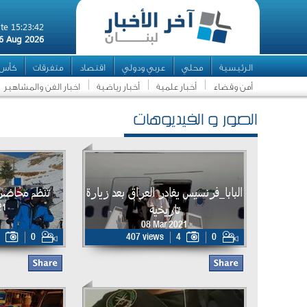
te 15:23:42
6 Aug 2026
الرئيسية
محلي
عربي ودولي
اقتصاد
متفرقات
كأس ال
أمن وقضاء
أخبار علمية
أخبار رياضية
اخبار الفن والمشاهير
الصور و الفيديوهات
البابا_فرنسيس يغادر العراق بعد زيارة
تنظم محاضر
تاريخية
21
08 Mar 2021
0
407 views
4
0