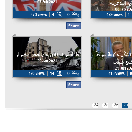
ئية المدعومة
07 Feb 2021
08 Feb 20
473 views
4
0
479 views
11
تشَكَّل حكومة سريعاً
طرابلس تستفيق على حجم الأضرار
وضع صعب
29 Jan 2021
29 Jan 20
493 views
14
0
416 views
0
34
35
36
37