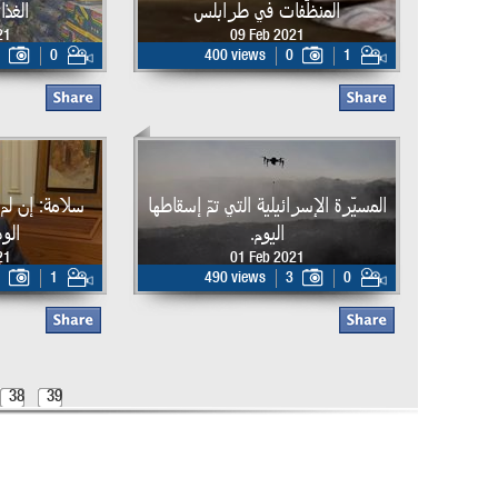
المنظّفات في طرابلس
الغذا
21
09 Feb 2021
0
400 views
0
1
المسيّرة الإسرائيلية التي تمّ إسقاطها
سلامة: إن لم 
اليوم.
ال
21
01 Feb 2021
1
490 views
3
0
38
39