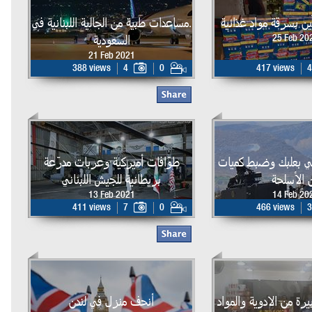
ن بسرقة مواد غذائية
.مساعدات طبية من الجالية اللبنانية في
السعودية
25 Feb 20
21 Feb 2021
388 views
4
0
417 views
4
ي بعلبك وضبط كميات
طوّافات أميركية وعربات مدرّعة
 الأسلحة
بريطانية للجيش اللبناني
13 Feb 2021
14 Feb 20
411 views
7
0
466 views
3
ة من الادوية والمواد
أنحف منزل في لندن