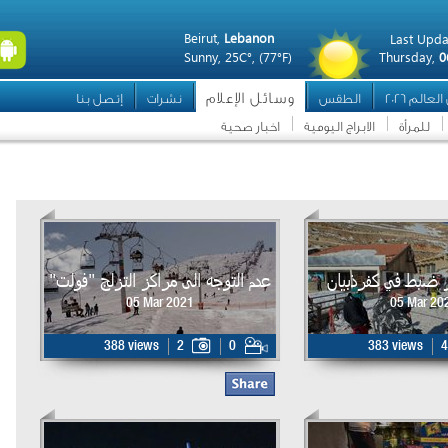
Beirut,
Lebanon
Last Upda
Sunny,
25C°,
(77°F)
Thursday,
0
وسائل الإعلام
عالم 2026
الطقس
نشرات
إتصل بنا
للمرأة
الابراج اليومية
اخبار صحية
 ضبط في كفرذبيان
عدم التوجه الى مراكز التزلج "فولت"
05 Mar 2021
05 Mar 20
388 views
2
0
383 views
4