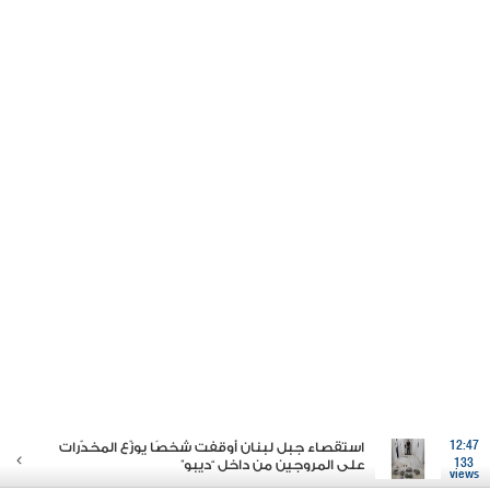
12:47
استقصاء جبل لبنان أوقفت شخصًا يوزّع المخدّرات
133
على المروجين من داخل “ديبو”
views