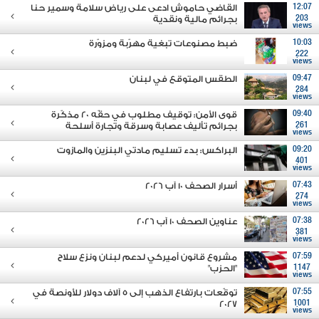
12:07
القاضي حاموش ادعى على رياض سلامة وسمير حنا
203
بجرائم مالية ونقدية
views
10:03
ضبط مصنوعات تبغية مهرّبة ومزوّرة
222
views
09:47
الطقس المتوقع في لبنان
284
views
09:40
قوى الأمن: توقيف مطلوب في حقّه 20 مذكّرة
261
بجرائم تأليف عصابة وسرقة وتجارة أسلحة
views
09:20
البراكس: بدء تسليم مادتي البنزين والمازوت
401
views
07:43
أسرار الصحف 10 آب 2026
274
views
07:38
عناوين الصحف 10 آب 2026
381
views
07:59
مشروع قانون أميركي لدعم لبنان ونزع سلاح
1147
"الحزب"
views
07:55
توقّعات بارتفاع الذهب إلى 5 آلاف دولار للأونصة في
2027
1001
views