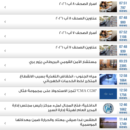
07:51
اسرار الصحف 8 آب 2026
797
views
07:48
عناوين الصحف 8 آب 2026
900
views
07:52
أسرار الصحف 7 آب 2026
1108
views
07:48
عناوين الصحف 7 آب 2026
939
views
03:23
مستشار الأمن القومي البريطاني يزور بري
2395
views
12:58
مياه الجنوب : انخفاض التغذية بسبب الانقطاع
1664
المتكرر لخط الخدمات الكهربائي
views
12:50
"CMA CGM" تُنجز الاستحواذ على مجموعة فتّال
1756
views
12:46
الداخلية: فتح المجال لملء مركز رئيس مجلس إدارة
1662
المدير العام لهيئة إدارة السير
views
11:44
الطقس غدا صيفي معتاد والحرارة ضمن معدلاتها
1749
الموسمية
views