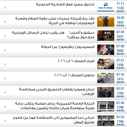
11:11
تحليق مسيّر فوق الضاحية الجنوبية
1120
views
10:29
نفّذ مع شريكه عمليات سلب بقوة السلاح وشعبة
1832
المعلومات توقفه في الجِيّة
views
07:34
دمشق و"الحزب"… هل يقرّب تبادل الرسائل الإيجابية
2537
فتح حوار مباشر؟
views
07:30
المسيحيون "ينقرضون" من الدولة
2682
views
07:21
أسرار الصحف 6 آب 2026
1558
views
07:16
عناوين الصحف 6 آب 2026
1415
views
02:37
لبنان وسوريا يفعّلان التنسيق الأمني ومكافحة
1764
الإرهاب
views
01:56
النيابة العامة التمييزية: رياض سلامة يتلقى رعاية
1798
طبية متواصلة وبيان عائلته يتضمن مغالطات
views
01:52
كركي دعا المضمونين الى الاستفادة فورا من قانون
1788
تعليق المهل
views