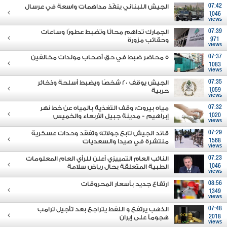
07:42
الجيش اللبناني ينفّذ مداهمات واسعة في عرسال
1046
views
07:39
الجمارك تداهم محالًا وتضبط عطورًا وساعات
971
وحقائب مزورة
views
07:37
5 محاضر ضبط في حق أصحاب مولدات مخالفين
1083
views
07:35
الجيش يوقف 20 شخصًا ويضبط أسلحة وذخائر
1059
حربية
views
07:32
مياه بيروت: وقف التغذية بالمياه عن خط نهر
1020
إبراهيم - مدينة جبيل الأربعاء والخميس
views
07:29
قائد الجيش تابع جولاته وتفقَد وحدات عسكرية
1568
منتشرة في صيدا والسعديات
views
07:23
النائب العام التمييزي أعلن للرأي العام المعلومات
1046
الطبية المتعلقة بحال رياض سلامة
views
08:56
ارتفاع جديد بأسعار المحروقات
1349
views
07:48
الذهب يرتفع و النفط يتراجع بعد تأجيل ترامب
2018
هجوماً على إيران
views