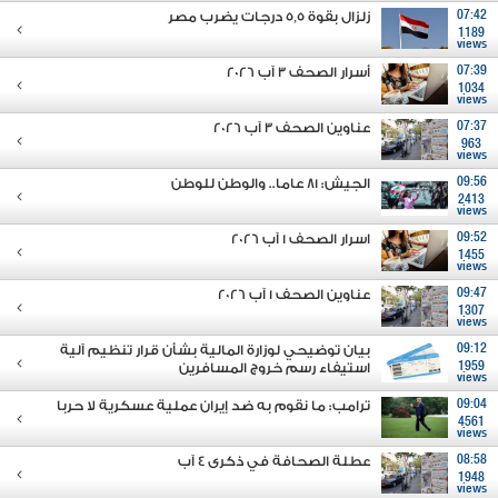
07:42
زلزال بقوة 5,5 درجات يضرب مصر
1189
views
07:39
أسرار الصحف 3 آب 2026
1034
views
07:37
عناوين الصحف 3 آب 2026
963
views
09:56
الجيش: 81 عاما.. والوطن للوطن
2413
views
09:52
اسرار الصحف 1 آب 2026
1455
views
09:47
عناوين الصحف 1 آب 2026
1307
views
09:12
بيان توضيحي لوزارة المالية بشأن قرار تنظيم آلية
1959
استيفاء رسم خروج المسافرين
views
09:04
ترامب: ما نقوم به ضد إيران عملية عسكرية لا حربا
4561
views
08:58
عطلة الصحافة في ذكرى ٤ آب
1948
views