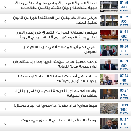
01:56
النيابة العامة التمييزية: رياض سلامة يتلقى رعاية
440
طبية متواصلة وبيان عائلته يتضمن مغالطات
views
01:52
كركي دعا المضمونين الى الاستفادة فورا من قانون
522
تعليق المهل
views
01:44
مجلس المطارنة الموارنة : للاسراع في إصدار القرار
692
الظني وكشف وقائع جريمة التفجير في المرفأ
views
08:36
سامي الجميّل: لا مصالحة في ظل السلاح غير
511
الشرعي
views
07:59
ترامب: مضيق هرمز سيُفتح قريبا جدا وإلا ستتعرض
900
إيران لضربة قوية للغاية
views
07:53
جنبلاط: هل أصبحت السلطة اللبنانية او بعضها
781
يبدو، تنفذ أوامر رام الله؟
views
03:27
نواف سلام مهاجماً نعيم قاسم: من غامر بلبنان لا
1282
يحاضر عن السيادة
views
10:19
ضبط صواريخ غراد مهرّبة من سوريا في جرد عرسال!
1050
views
07:47
توقيف السفير الفلسطيني السابق في بيروت
1190
views